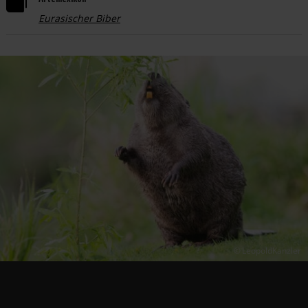

Eurasischer Biber
LeopoldKanzler