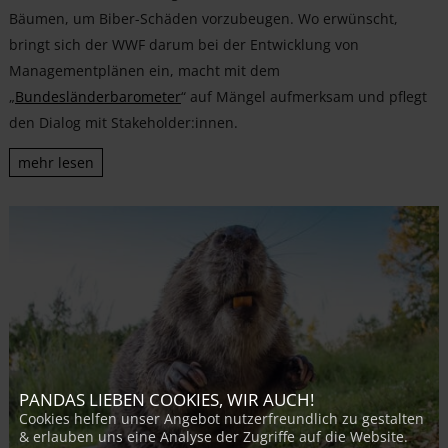
Bäumen, um Biber-Schäden vorzubeugen. Wo erwünscht,
bringt sich der WWF darum bei der Entwicklung von
Managementplänen ein, macht mit dem
„
Bundesländerbarometer
“ auf Mängel aufmerksam und pflegt
den Dialog mit Stakeholder:innen.
mehr lesen
PANDAS LIEBEN COOKIES, WIR AUCH!
Cookies helfen unser Angebot nutzerfreundlich zu gestalten
& erlauben uns eine Analyse der Zugriffe auf die Website.