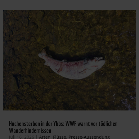
Huchensterben in der Ybbs: WWF warnt vor tödlichen
Wanderhindernissen
Juli 16, 2026
|
Arten
,
Flüsse
,
Presse-Aussendung