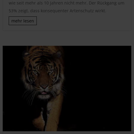
wie seit mehr als 10 Jahren nicht mehr. Der Rückgang um
53% zeigt, dass konsequenter Artenschutz wirkt.
mehr lesen