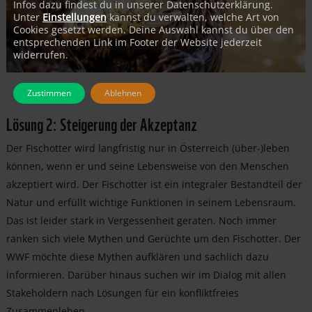
Infos dazu findest du in unserer Datenschutzerklärung.
Unter
Einstellungen
kannst du verwalten, welche Art von
Cookies gesetzt werden. Deine Auswahl kannst du über den
entsprechenden Link im Footer der Website jederzeit
widerrufen.
Zustimmen
Ablehnen
Lösung 2: Steigerung der Akzeptanz
Der Fischotter wird langfristig nur in Österreich (über-)leben
können, wenn er und seine Lebensweise von den Menschen
akzeptiert wird. Der Fischotter ist ein integraler Bestandteil der
Natur und erfüllt wichtige Funktionen in seinem Lebensraum.
Das ist leider stark in Vergessenheit geraten. Noch immer
ranken sich viele Mythen und Gerüchte um den Fischotter. Der
WWF möchte diese Mythen aufklären und sachlich dazu
informieren. Darüber hinaus suchen wir im Dialog mit allen
Stakeholdern nach Lösungen für ein konfliktfreies
Zusammenleben.