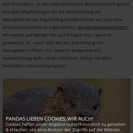
den Fischottern, in den österreichischen Bundesländern genau
und gibt Empfehlungen für die Verbesserung des
Managements ab. Regelmäßig veröffentlichen wir auch eine
Bestandsaufnahme im sogenannten
„Bundesländerbarometer“
.
Wir weisen auf Mängel hin und bringen uns – wenn es
gewünscht ist – auch aktiv bei der Erarbeitung von
Management-Plänen mit unserem Know-How ein.
Voraussetzung dafür ist ein intensiver Dialog mit allen
beteiligten Interessensgruppen.
PANDAS LIEBEN COOKIES, WIR AUCH!
Cookies helfen unser Angebot nutzerfreundlich zu gestalten
& erlauben uns eine Analyse der Zugriffe auf die Website.