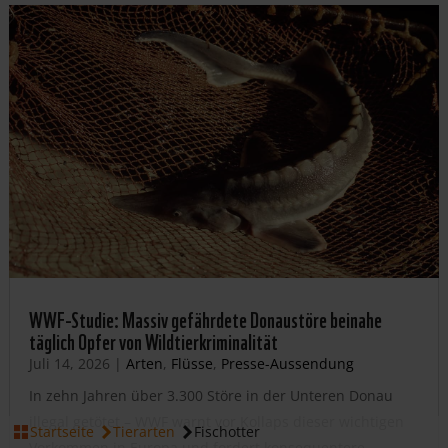
WWF-Studie: Massiv gefährdete Donaustöre beinahe
täglich Opfer von Wildtierkriminalität
Juli 14, 2026
|
Arten
,
Flüsse
,
Presse-Aussendung
In zehn Jahren über 3.300 Störe in der Unteren Donau
JETZT HELFEN
illegal getötet – WWF warnt vor Kollaps dieser wichtigen
Startseite
Tierarten
Fischotter
Vorkommen in Europa und fordert konsequentere