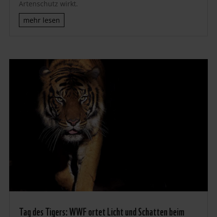
Artenschutz wirkt.
mehr lesen
Tag des Tigers: WWF ortet Licht und Schatten beim