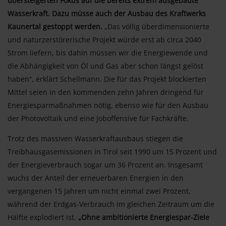
übersteigerten Fokus auf die bereits extrem ausgebaute
Wasserkraft. Dazu müsse auch der Ausbau des Kraftwerks
Kaunertal gestoppt werden.
„Das völlig überdimensionierte
und naturzerstörerische Projekt würde erst ab circa 2040
Strom liefern, bis dahin müssen wir die Energiewende und
die Abhängigkeit von Öl und Gas aber schon längst gelöst
haben“, erklärt Schellmann. Die für das Projekt blockierten
Mittel seien in den kommenden zehn Jahren dringend für
Energiesparmaßnahmen nötig, ebenso wie für den Ausbau
der Photovoltaik und eine Joboffensive für Fachkräfte.
Trotz des massiven Wasserkraftausbaus stiegen die
Treibhausgasemissionen in Tirol seit 1990 um 15 Prozent und
der Energieverbrauch sogar um 36 Prozent an. Insgesamt
wuchs der Anteil der erneuerbaren Energien in den
vergangenen 15 Jahren um nicht einmal zwei Prozent,
während der Erdgas-Verbrauch im gleichen Zeitraum um die
Hälfte explodiert ist.
„Ohne ambitionierte Energiespar-Ziele