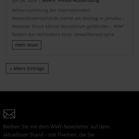
Juli 24, 2026
|
Meere
,
Presse-Aussendung
Vollversammlung der internationalen
Meeresbodenbehörde startet am Montag in Jamaika –
Massiver Druck könnte Moratorium gefährden – WWF
fordert das Verhindern einer Umweltkatastrophe
mehr lesen
« Ältere Einträge
Bleiben Sie mit dem WWF-Newsletter auf dem
aktuellsten Stand – mit Themen, die Sie