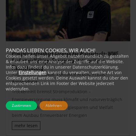
PANDAS LIEBEN COOKIES, WIR AUCH!
Klimakrise offenbart Grenzen der Wasserkraft: WWF
Cookies helfen unser Angebot nutzerfreundlich zu gestalten
fordert vielfältigen Energiemix statt weiterer
& erlauben uns eine Analyse der Zugriffe auf die Website.
Flussverbauung
Infos dazu findest du in unserer Datenschutzerklärung.
Unter
Einstellungen
kannst du verwalten, welche Art von
Aug. 6, 2026
|
Flüsse
,
Politische Arbeit
,
Presse-
Cookies gesetzt werden. Deine Auswahl kannst du über den
Aussendung
entsprechenden Link im Footer der Website jederzeit
widerrufen.
Trockenheit bremst Stromproduktion –
Energieversorgung muss klimafit und naturverträglich
Zustimmen
Ablehnen
werden – WWF fordert Energiesparen und Vielfalt
beim Ausbau Erneuerbarer Energien
mehr lesen