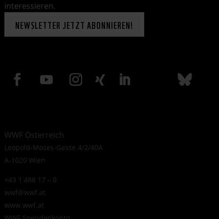
interessieren.
NEWSLETTER JETZT ABONNIEREN!
WWF Österreich
Leopold-Moses-Gasse 4/2/40A
A-1020 Wien
+43 1 488 17 – 0
wwf@wwf.at
www.wwf.at
WWF Spendenkonto