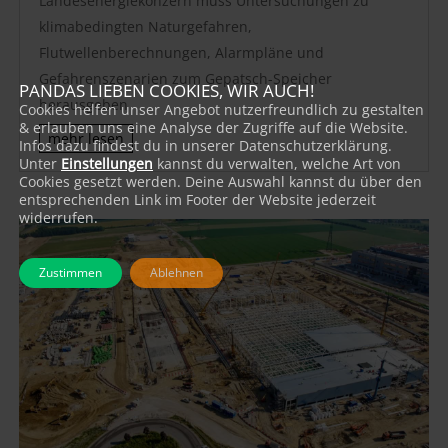
Landesenergiekonzern muss Untersuchungen zu
klimabedingten Naturgefahren,
Flutwellenberechnungen, Alarmpläne und
Gefahrenszenarien zum Gepatsch-Speicher
PANDAS LIEBEN COOKIES, WIR AUCH!
herausgeben
Cookies helfen unser Angebot nutzerfreundlich zu gestalten
& erlauben uns eine Analyse der Zugriffe auf die Website.
mehr lesen
Infos dazu findest du in unserer Datenschutzerklärung.
Unter
Einstellungen
kannst du verwalten, welche Art von
Cookies gesetzt werden. Deine Auswahl kannst du über den
entsprechenden Link im Footer der Website jederzeit
widerrufen.
Zustimmen
Ablehnen