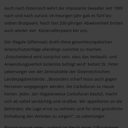
Auch nach Österreich kehrt der imposante Seeadler seit 1999
nach und nach zurück: Im heurigen Jahr gab es fünf bis
sieben Brutpaare. Nach fast 200-jähriger Abwesenheit brüten
auch wieder vier Kaiseradlerpaare bei uns.
Der illegale Gifteinsatz droht diese gesamteuropäischen
Artenschutzerfolge allerdings zunichte zu machen.
„Entscheidend wird zunächst sein, dass das Verkaufs- und
Anwendungsverbot lückenlos befolgt wird“ betont Dr. Peter
Lebersorger von der Zentralstelle der Österreichischen
Landesjagdverbände. „Besonders scharf muss auch gegen
Personen vorgegangen werden, die Carbofuran zu Hause
horten. Jeder, der illegalerweise Carbofuran besitzt, macht
sich ab sofort verdächtig und strafbar. Wir appellieren an die
Behörden, die Lage ernst zu nehmen und für eine gründliche
Einhaltung des Verbotes zu sorgen!“, so Lebersorger.
Bislang konnte jeder Landwirt im Besitz eines Giftsscheines