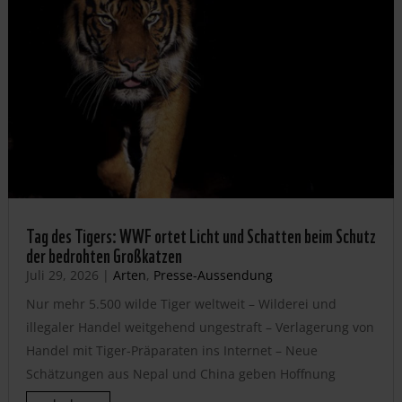
Tag des Tigers: WWF ortet Licht und Schatten beim Schutz
der bedrohten Großkatzen
Juli 29, 2026
|
Arten
,
Presse-Aussendung
Nur mehr 5.500 wilde Tiger weltweit – Wilderei und
illegaler Handel weitgehend ungestraft – Verlagerung von
Handel mit Tiger-Präparaten ins Internet – Neue
Schätzungen aus Nepal und China geben Hoffnung