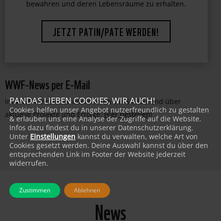
faszinierende Lebewesen vor dem Aussterben zu
bewahren und deren Lebensräume zu erhalten.
JETZT PATIN/PATE WERDEN!
WWF-News per E-Mail
PANDAS LIEBEN COOKIES, WIR AUCH!
Im WWF-Newsletter informieren wir Sie laufend über
Cookies helfen unser Angebot nutzerfreundlich zu gestalten
aktuelle Projekte und Erfolge:
Hier bestellen
!
& erlauben uns eine Analyse der Zugriffe auf die Website.
Infos dazu findest du in unserer Datenschutzerklärung.
Unter
Einstellungen
kannst du verwalten, welche Art von
Cookies gesetzt werden. Deine Auswahl kannst du über den
entsprechenden Link im Footer der Website jederzeit
widerrufen.
Zustimmen
Ablehnen
News