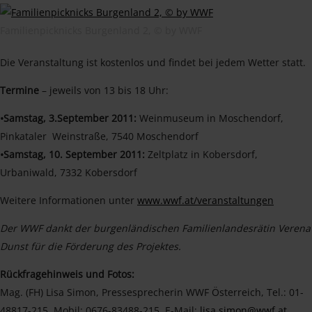
Familienpicknicks Burgenland 2, © by WWF
Die Veranstaltung ist kostenlos und findet bei jedem Wetter statt.
Termine
– jeweils von 13 bis 18 Uhr:
•Samstag, 3.September 2011:
Weinmuseum in Moschendorf,
Pinkataler Weinstraße, 7540 Moschendorf
•Samstag, 10. September 2011:
Zeltplatz in Kobersdorf,
Urbaniwald, 7332 Kobersdorf
Weitere Informationen unter
www.wwf.at/veranstaltungen
Der WWF dankt der burgenländischen Familienlandesrätin Verena
Dunst für die Förderung des Projektes.
Rückfragehinweis und Fotos:
Mag. (FH) Lisa Simon, Pressesprecherin WWF Österreich, Tel.: 01-
48817-215, Mobil: 0676-83488-215, E-Mail:
lisa.simon@wwf.at