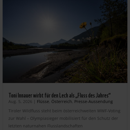
Toni Innauer wirbt für den Lech als „Fluss des Jahres“
Aug. 5, 2026
|
Flüsse
,
Österreich
,
Presse-Aussendung
Tiroler Wildfluss steht beim österreichweiten WWF-Voting
zur Wahl – Olympiasieger mobilisiert für den Schutz der
letzten naturnahen Flusslandschaften