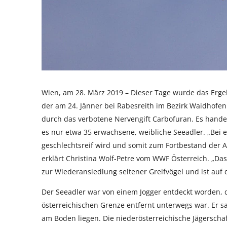
Wien, am 28. März 2019 – Dieser Tage wurde das Erge
der am 24. Jänner bei Rabesreith im Bezirk Waidhofen
durch das verbotene Nervengift Carbofuran. Es handelt
es nur etwa 35 erwachsene, weibliche Seeadler. „Bei ei
geschlechtsreif wird und somit zum Fortbestand der Ar
erklärt Christina Wolf-Petre vom WWF Österreich. „Da
zur Wiederansiedlung seltener Greifvögel und ist auf d
Der Seeadler war von einem Jogger entdeckt worden, 
österreichischen Grenze entfernt unterwegs war. Er s
am Boden liegen. Die niederösterreichische Jägerschaf