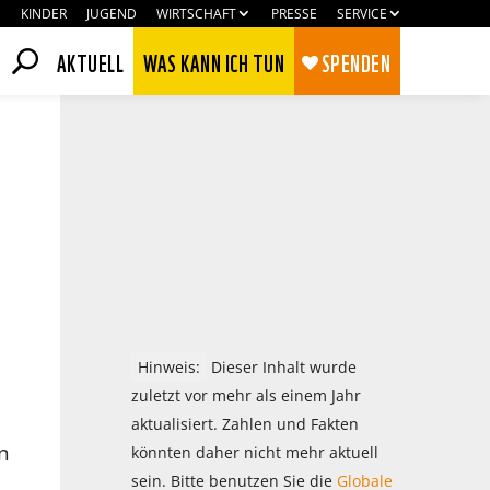
KINDER
JUGEND
WIRTSCHAFT
PRESSE
SERVICE
AKTUELL
WAS KANN ICH TUN
SPENDEN
Hinweis:
Dieser Inhalt wurde
zuletzt vor mehr als einem Jahr
aktualisiert. Zahlen und Fakten
Zustimmen
Ablehnen
n
könnten daher nicht mehr aktuell
sein. Bitte benutzen Sie die
Globale