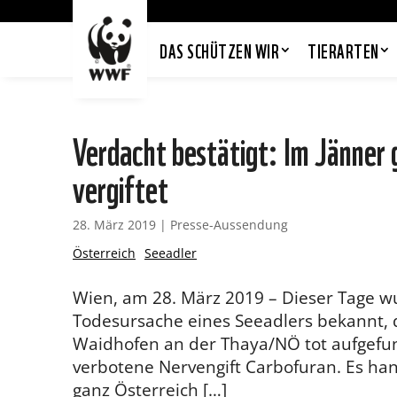
DAS SCHÜTZEN WIR
TIERARTEN
Verdacht bestätigt: Im Jänner
vergiftet
28. März 2019
|
Presse-Aussendung
Österreich
Seeadler
Wien, am 28. März 2019 – Dieser Tage w
Todesursache eines Seeadlers bekannt, d
Waidhofen an der Thaya/NÖ tot aufgefun
verbotene Nervengift Carbofuran. Es hand
ganz Österreich […]