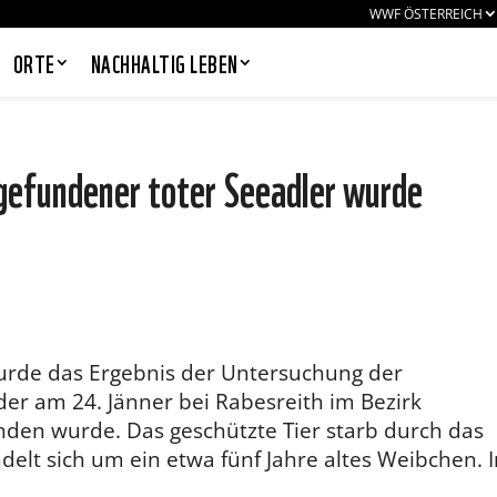
WWF ÖSTERREICH
ORTE
NACHHALTIG LEBEN
 gefundener toter Seeadler wurde
PANDAS LIEBEN COOKIES, WIR
AUCH!
Cookies helfen unser Angebot
nutzerfreundlich zu gestalten & erlauben
uns eine Analyse der Zugriffe auf die
Website. Infos dazu findest du in unserer
Datenschutzerklärung. Unter
urde das Ergebnis der Untersuchung der
Einstellungen
kannst du verwalten,
er am 24. Jänner bei Rabesreith im Bezirk
welche Art von Cookies gesetzt werden.
Deine Auswahl kannst du über den
den wurde. Das geschützte Tier starb durch das
entsprechenden Link im Footer der
elt sich um ein etwa fünf Jahre altes Weibchen. I
Website jederzeit widerrufen.