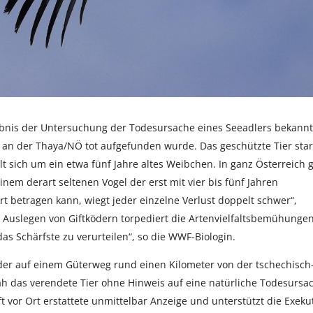
bnis der Untersuchung der Todesursache eines Seeadlers bekannt
 an der Thaya/NÖ tot aufgefunden wurde. Das geschützte Tier sta
 sich um ein etwa fünf Jahre altes Weibchen. In ganz Österreich g
nem derart seltenen Vogel der erst mit vier bis fünf Jahren
t betragen kann, wiegt jeder einzelne Verlust doppelt schwer“,
s Auslegen von Giftködern torpediert die Artenvielfaltsbemühunge
as Schärfste zu verurteilen“, so die WWF-Biologin.
der auf einem Güterweg rund einen Kilometer von der tschechisch
ah das verendete Tier ohne Hinweis auf eine natürliche Todesursa
t vor Ort erstattete unmittelbar Anzeige und unterstützt die Exeku