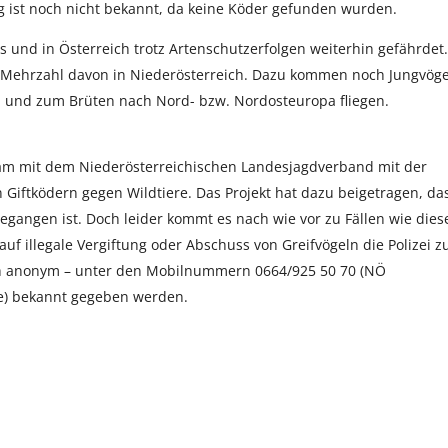
ng ist noch nicht bekannt, da keine Köder gefunden wurden.
s und in Österreich trotz Artenschutzerfolgen weiterhin gefährdet.
ie Mehrzahl davon in Niederösterreich. Dazu kommen noch Jungvöge
en und zum Brüten nach Nord- bzw. Nordosteuropa fliegen.
sam mit dem Niederösterreichischen Landesjagdverband mit der
on Giftködern gegen Wildtiere. Das Projekt hat dazu beigetragen, da
egangen ist. Doch leider kommt es nach wie vor zu Fällen wie die
 illegale Vergiftung oder Abschuss von Greifvögeln die Polizei z
ch anonym – unter den Mobilnummern 0664/925 50 70 (NÖ
e) bekannt gegeben werden.