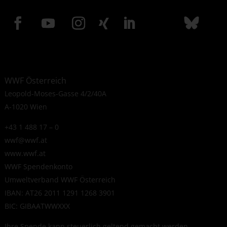
WWF Österreich
Leopold-Moses-Gasse 4/2/40A
A-1020 Wien
+43 1 488 17 – 0
wwf@wwf.at
www.wwf.at
WWF Spendenkonto
Umweltverband WWF Österreich
IBAN: AT26 2011 1291 1268 3901
BIC: GIBAATWWXXX
Ihre Spende kann steuerlich geltend gemacht werden.