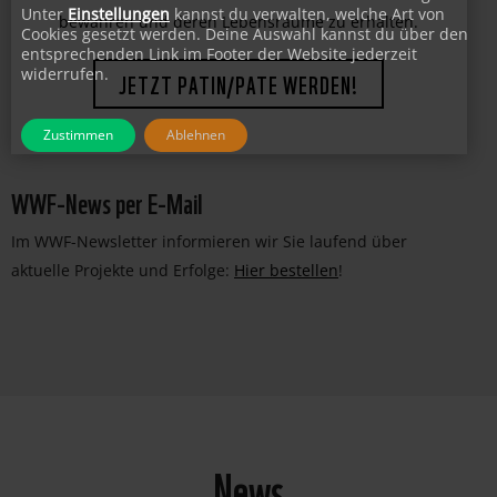
faszinierende Lebewesen vor dem Aussterben zu
Unter
Einstellungen
kannst du verwalten, welche Art von
Cookies gesetzt werden. Deine Auswahl kannst du über den
bewahren und deren Lebensräume zu erhalten.
entsprechenden Link im Footer der Website jederzeit
widerrufen.
JETZT PATIN/PATE WERDEN!
Zustimmen
Ablehnen
WWF-News per E-Mail
Im WWF-Newsletter informieren wir Sie laufend über
aktuelle Projekte und Erfolge:
Hier bestellen
!
News