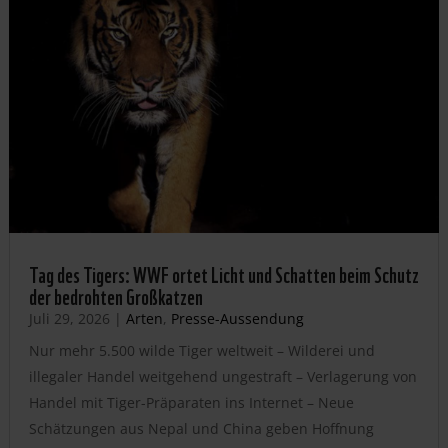
Tag des Tigers: WWF ortet Licht und Schatten beim Schutz
der bedrohten Großkatzen
Juli 29, 2026
|
Arten
,
Presse-Aussendung
Nur mehr 5.500 wilde Tiger weltweit – Wilderei und
illegaler Handel weitgehend ungestraft – Verlagerung von
Handel mit Tiger-Präparaten ins Internet – Neue
Schätzungen aus Nepal und China geben Hoffnung