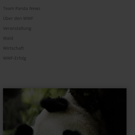
Team Panda News
Über den WWF
Veranstaltung
Wald
Wirtschaft
WWF-Erfolg