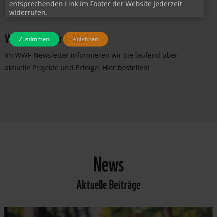
JETZT PATIN/PATE WERDEN!
entsprechenden Link im Footer der Website jederzeit
widerrufen.
WWF-News per E-Mail
Zustimmen
Ablehnen
Im WWF-Newsletter informieren wir Sie laufend über
aktuelle Projekte und Erfolge:
Hier bestellen
!
News
Aktuelle Beiträge