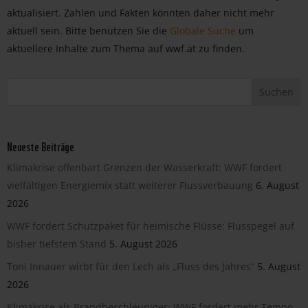
aktualisiert. Zahlen und Fakten könnten daher nicht mehr
aktuell sein. Bitte benutzen Sie die
Globale Suche
um
aktuellere Inhalte zum Thema auf wwf.at zu finden.
Neueste Beiträge
Klimakrise offenbart Grenzen der Wasserkraft: WWF fordert
vielfältigen Energiemix statt weiterer Flussverbauung
6. August
2026
WWF fordert Schutzpaket für heimische Flüsse: Flusspegel auf
bisher tiefstem Stand
5. August 2026
Toni Innauer wirbt für den Lech als „Fluss des Jahres“
5. August
2026
Klimakrise als Brandbeschleuniger: WWF fordert mehr Tempo