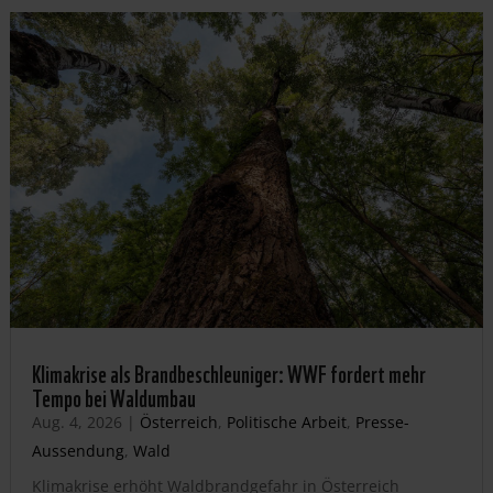
Klimakrise als Brandbeschleuniger: WWF fordert mehr
Tempo bei Waldumbau
Aug. 4, 2026
|
Österreich
,
Politische Arbeit
,
Presse-
Aussendung
,
Wald
Klimakrise erhöht Waldbrandgefahr in Österreich