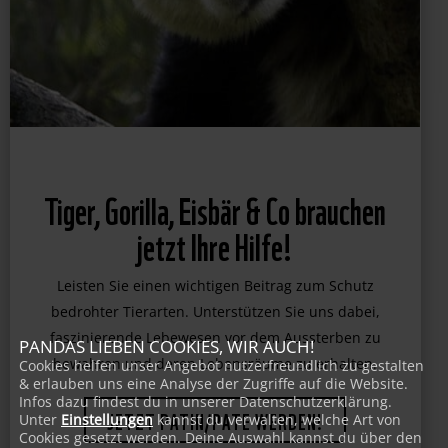
Tiger, Gorilla, Eisbär & Co brauchen
jetzt Ihre Hilfe!
Leisten Sie einen wichtigen Beitrag zum Schutz
bedrohter Tierarten. Unterstützen Sie uns dabei,
PANDAS LIEBEN COOKIES, WIR AUCH!
Cookies helfen unser Angebot nutzerfreundlich zu gestalten
faszinierende Lebewesen vor dem Aussterben zu
& erlauben uns eine Analyse der Zugriffe auf die Website.
bewahren und deren Lebensräume zu erhalten.
Infos dazu findest du in unserer Datenschutzerklärung.
Unter
Einstellungen
kannst du verwalten, welche Art von
Cookies gesetzt werden. Deine Auswahl kannst du über den