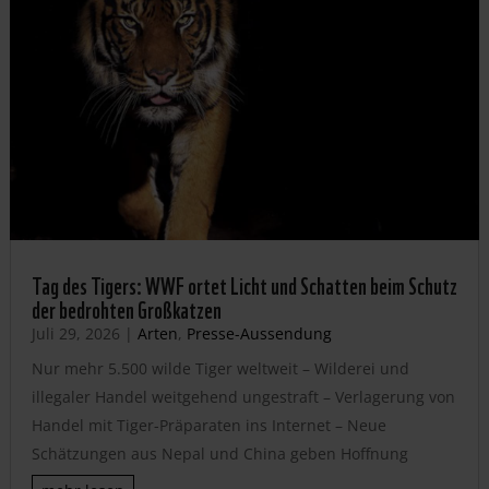
Tag des Tigers: WWF ortet Licht und Schatten beim Schutz
der bedrohten Großkatzen
Juli 29, 2026
|
Arten
,
Presse-Aussendung
Nur mehr 5.500 wilde Tiger weltweit – Wilderei und
illegaler Handel weitgehend ungestraft – Verlagerung von
Handel mit Tiger-Präparaten ins Internet – Neue
Schätzungen aus Nepal und China geben Hoffnung