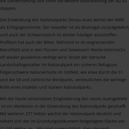
die Sohleintiefung und somit die weitere Austrocknung der Au zu
stoppen.
Die Entwicklung des Nationalparks Donau-Auen wertet der WWF
als Erfolgsgeschichte. Der Seeadler ist als Brutvogel zurückgekehrt
und auch der Schwarzstorch ist wieder häufiger anzutreffen.
Profitiert hat auch der Biber. Während er im angrenzenden
Marchfeld und in den Flüssen und Gewässern Niederösterreichs
oft wieder gnadenlos verfolgt wird, findet der tierische
Landschaftsgestalter im Nationalpark ein sicheres Refugium.
Folgenschwere Naturverluste im Umfeld, wie etwa durch die S1
und die S8 und zahlreiche Windparks, verdeutlichen die wichtige
Rolle eines intakten und starken Nationalparks.
Mit der heute verkündeten Eingliederung der neuen Auengebiete
ist ein Markstein in der Entwicklung des Nationalparks geschafft.
Mit weiteren 277 Hektar wächst der Nationalpark deutlich und
nähert sich der im Gründungsdokument festgelegten Fläche von
11.500 Hektar an. „Wir sind zuversichtlich, dass die noch