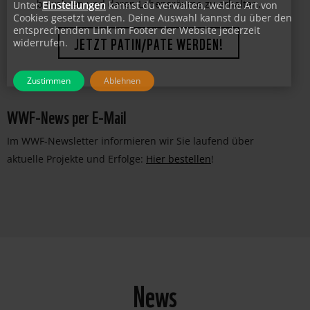
Unter
Einstellungen
kannst du verwalten, welche Art von
faszinierende Lebewesen vor dem Aussterben zu
Cookies gesetzt werden. Deine Auswahl kannst du über den
bewahren und deren Lebensräume zu erhalten.
entsprechenden Link im Footer der Website jederzeit
widerrufen.
JETZT PATIN/PATE WERDEN!
Zustimmen
Ablehnen
WWF-News per E-Mail
Im WWF-Newsletter informieren wir Sie laufend über
aktuelle Projekte und Erfolge:
Hier bestellen
!
News