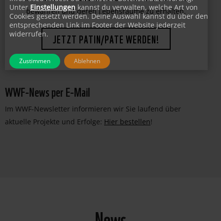
faszinierende Lebewesen vor dem Aussterben zu
Unter
Einstellungen
kannst du verwalten, welche Art von
Cookies gesetzt werden. Deine Auswahl kannst du über den
bewahren und deren Lebensräume zu erhalten.
entsprechenden Link im Footer der Website jederzeit
widerrufen.
JETZT PATIN/PATE WERDEN!
Zustimmen
Ablehnen
WWF-News per E-Mail
Im WWF-Newsletter informieren wir Sie laufend über
aktuelle Projekte und Erfolge:
Hier bestellen
!
News