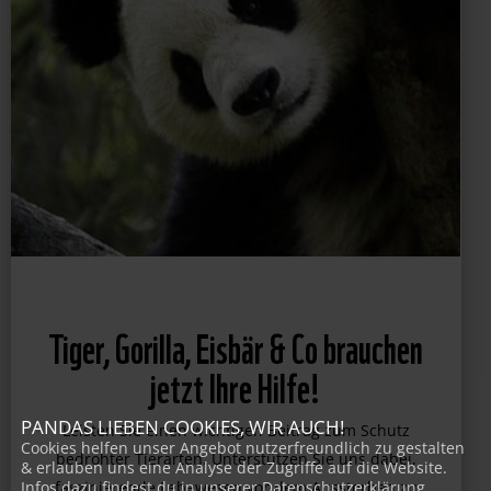
Tiger, Gorilla, Eisbär & Co brauchen
jetzt Ihre Hilfe!
PANDAS LIEBEN COOKIES, WIR AUCH!
Leisten Sie einen wichtigen Beitrag zum Schutz
Cookies helfen unser Angebot nutzerfreundlich zu gestalten
& erlauben uns eine Analyse der Zugriffe auf die Website.
bedrohter Tierarten. Unterstützen Sie uns dabei,
Infos dazu findest du in unserer Datenschutzerklärung.