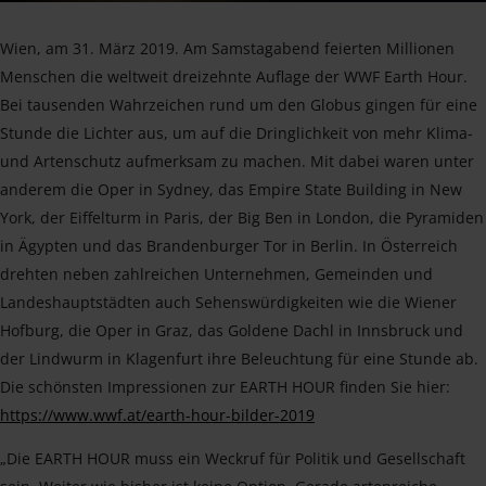
Wien, am 31. März 2019. Am Samstagabend feierten Millionen
Menschen die weltweit dreizehnte Auflage der WWF Earth Hour.
Bei tausenden Wahrzeichen rund um den Globus gingen für eine
Stunde die Lichter aus, um auf die Dringlichkeit von mehr Klima-
und Artenschutz aufmerksam zu machen. Mit dabei waren unter
anderem die Oper in Sydney, das Empire State Building in New
York, der Eiffelturm in Paris, der Big Ben in London, die Pyramiden
in Ägypten und das Brandenburger Tor in Berlin. In Österreich
drehten neben zahlreichen Unternehmen, Gemeinden und
Landeshauptstädten auch Sehenswürdigkeiten wie die Wiener
Hofburg, die Oper in Graz, das Goldene Dachl in Innsbruck und
der Lindwurm in Klagenfurt ihre Beleuchtung für eine Stunde ab.
Die schönsten Impressionen zur EARTH HOUR finden Sie hier:
https://www.wwf.at/earth-hour-bilder-2019
„Die EARTH HOUR muss ein Weckruf für Politik und Gesellschaft