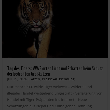
Tag des Tigers: WWF ortet Licht und Schatten beim Schutz
der bedrohten Großkatzen
Juli 29, 2026
|
Arten
,
Presse-Aussendung
Nur mehr 5.500 wilde Tiger weltweit – Wilderei und
illegaler Handel weitgehend ungestraft – Verlagerung von
Handel mit Tiger-Präparaten ins Internet – Neue
Schätzungen aus Nepal und China geben Hoffnung