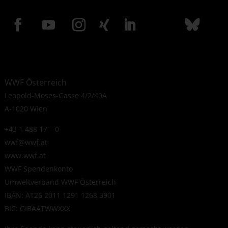
WWF Österreich
Leopold-Moses-Gasse 4/2/40A
A-1020 Wien
+43 1 488 17 – 0
wwf@wwf.at
www.wwf.at
WWF Spendenkonto
Umweltverband WWF Österreich
IBAN: AT26 2011 1291 1268 3901
BIC: GIBAATWWXXX