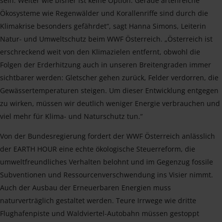
sein. Weiter wie bisher ist keine Option. Gerade artenreiche
Ökosysteme wie Regenwälder und Korallenriffe sind durch die
Klimakrise besonders gefährdet“, sagt Hanna Simons, Leiterin
Natur- und Umweltschutz beim WWF Österreich. „Österreich ist
erschreckend weit von den Klimazielen entfernt, obwohl die
Folgen der Erderhitzung auch in unseren Breitengraden immer
sichtbarer werden: Gletscher gehen zurück, Felder verdorren, die
Gewässertemperaturen steigen. Um dieser Entwicklung entgegen
zu wirken, müssen wir deutlich weniger Energie verbrauchen und
viel mehr für Klima- und Naturschutz tun.“
Von der Bundesregierung fordert der WWF Österreich anlässlich
der EARTH HOUR eine echte ökologische Steuerreform, die
umweltfreundliches Verhalten belohnt und im Gegenzug fossile
Subventionen und Ressourcenverschwendung ins Visier nimmt.
Auch der Ausbau der Erneuerbaren Energien muss
naturverträglich gestaltet werden. Teure Irrwege wie dritte
Flughafenpiste und Waldviertel-Autobahn müssen gestoppt