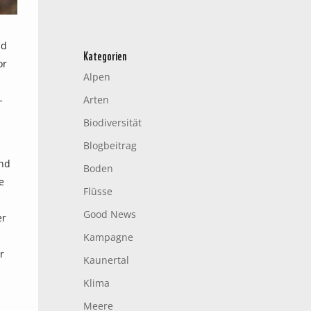
nd
Kategorien
or
Alpen
-
Arten
Biodiversität
Blogbeitrag
und
Boden
e
Flüsse
Good News
er
Kampagne
r
Kaunertal
Klima
Meere