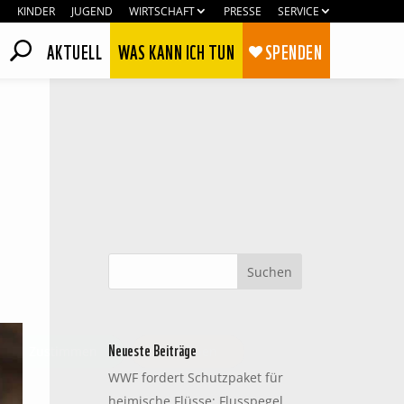
KINDER
JUGEND
WIRTSCHAFT
PRESSE
SERVICE
AKTUELL
WAS KANN ICH TUN
SPENDEN
Neueste Beiträge
Zustimmen
Ablehnen
WWF fordert Schutzpaket für
heimische Flüsse: Flusspegel