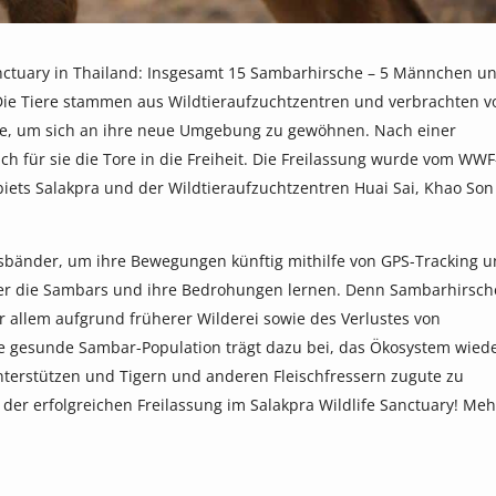
anctuary in Thailand: Insgesamt 15 Sambarhirsche – 5 Männchen u
 Die Tiere stammen aus Wildtieraufzuchtzentren und verbrachten v
ge, um sich an ihre neue Umgebung zu gewöhnen. Nach einer
 für sie die Tore in die Freiheit. Die Freilassung wurde vom WWF
ets Salakpra und der Wildtieraufzuchtzentren Huai Sai, Khao Son
sbänder, um ihre Bewegungen künftig mithilfe von GPS-Tracking 
ber die Sambars und ihre Bedrohungen lernen. Denn Sambarhirsch
or allem aufgrund früherer Wilderei sowie des Verlustes von
ne gesunde Sambar-Population trägt dazu bei, das Ökosystem wied
nterstützen und Tigern und anderen Fleischfressern zugute zu
er erfolgreichen Freilassung im Salakpra Wildlife Sanctuary! Meh