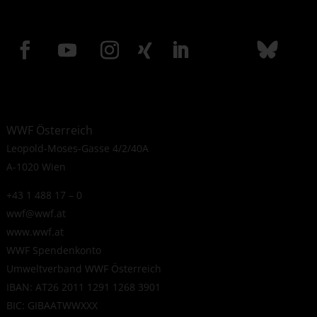
WWF Österreich
Leopold-Moses-Gasse 4/2/40A
A-1020 Wien
+43 1 488 17 – 0
wwf@wwf.at
www.wwf.at
WWF Spendenkonto
Umweltverband WWF Österreich
IBAN: AT26 2011 1291 1268 3901
BIC: GIBAATWWXXX