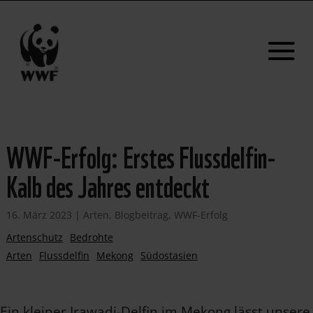
WWF-Erfolg: Erstes Flussdelfin-
Kalb des Jahres entdeckt
16. März 2023
|
Arten
,
Blogbeitrag
,
WWF-Erfolg
Artenschutz
Bedrohte
Arten
Flussdelfin
Mekong
Südostasien
Ein kleiner Irawadi-Delfin im Mekong lässt unsere