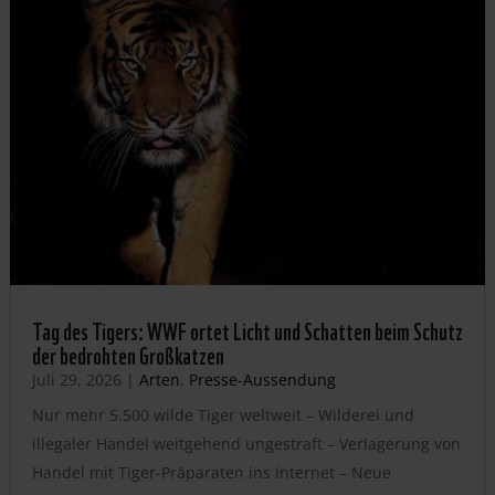
Tag des Tigers: WWF ortet Licht und Schatten beim Schutz
der bedrohten Großkatzen
Juli 29, 2026
|
Arten
,
Presse-Aussendung
Nur mehr 5.500 wilde Tiger weltweit – Wilderei und
illegaler Handel weitgehend ungestraft – Verlagerung von
Handel mit Tiger-Präparaten ins Internet – Neue