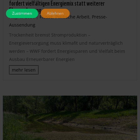
fordert vielfältigen Energiemix statt weiterer
Flussverbauung
Zustimmen
Ablehnen
Aug. 6, 2026
|
Flüsse
,
Politische Arbeit
,
Presse-
Aussendung
Trockenheit bremst Stromproduktion –
Energieversorgung muss klimafit und naturverträglich
werden – WWF fordert Energiesparen und Vielfalt beim
Ausbau Erneuerbarer Energien
mehr lesen