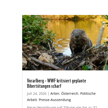
Vorarlberg – WWF kritisiert geplante
Bibertötungen scharf
Juli 24, 2026
|
Arten
,
Österreich
,
Politische
Arbeit
,
Presse-Aussendung
Neue Verordnung soll Tötung von bis zu 32