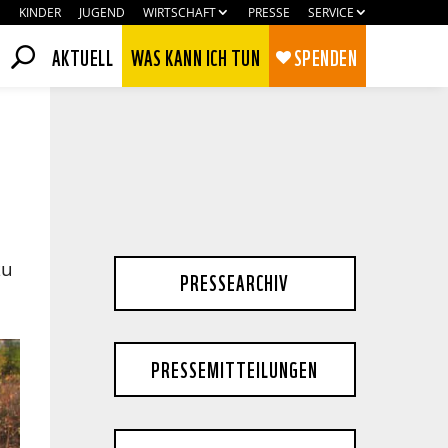
KINDER
JUGEND
WIRTSCHAFT
PRESSE
SERVICE
AKTUELL
WAS KANN ICH TUN
SPENDEN
zu
PRESSEARCHIV
PRESSEMITTEILUNGEN
Zustimmen
Ablehnen