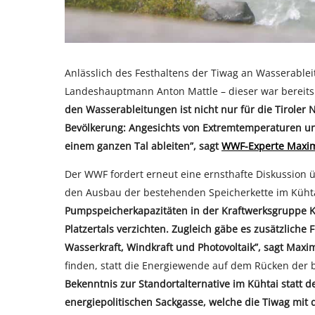
Anlässlich des Festhaltens der Tiwag an Wasserable
Landeshauptmann Anton Mattle – dieser war bereits
den Wasserableitungen ist nicht nur für die Tiroler 
Bevölkerung: Angesichts von Extremtemperaturen u
einem ganzen Tal ableiten”, sagt
WWF-Experte Maximi
Der WWF fordert erneut eine ernsthafte Diskussion übe
den Ausbau der bestehenden Speicherkette im Küht
Pumpspeicherkapazitäten in der Kraftwerksgruppe K
Platzertals verzichten. Zugleich gäbe es zusätzliche 
Wasserkraft, Windkraft und Photovoltaik”, sagt Maxi
finden, statt die Energiewende auf dem Rücken der 
Bekenntnis zur Standortalternative im Kühtai statt d
energiepolitischen Sackgasse, welche die Tiwag mit 