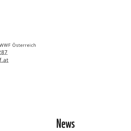
 WWF Österreich
287
.at
News