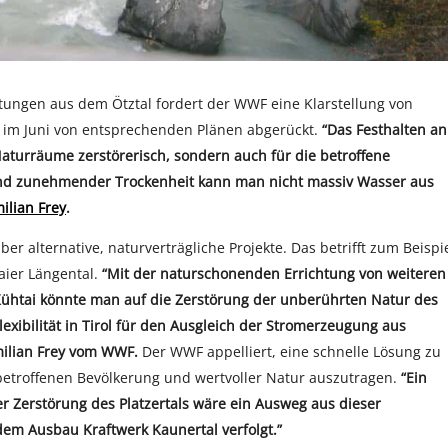
itungen aus dem Ötztal fordert der WWF eine Klarstellung von
 im Juni von entsprechenden Plänen abgerückt.
“Das Festhalten an
Naturräume zerstörerisch, sondern auch für die betroffene
nd zunehmender Trockenheit kann man nicht massiv Wasser aus
lian Frey
.
r alternative, naturverträgliche Projekte. Das betrifft zum Beispi
aier Längental.
“Mit der naturschonenden Errichtung von weiteren
ühtai könnte man auf die Zerstörung der unberührten Natur des
Flexibilität in Tirol für den Ausgleich der Stromerzeugung aus
milian Frey vom WWF.
Der WWF appelliert, eine schnelle Lösung zu
betroffenen Bevölkerung und wertvoller Natur auszutragen.
“Ein
er Zerstörung des Platzertals wäre ein Ausweg aus dieser
dem Ausbau Kraftwerk Kaunertal verfolgt.”