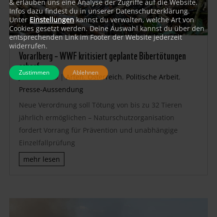
& erlauben uns eine Analyse der Zugriffe auf die Website.
Infos dazu findest du in unserer Datenschutzerklärung.
Unter
Einstellungen
kannst du verwalten, welche Art von
Cookies gesetzt werden. Deine Auswahl kannst du über den
entsprechenden Link im Footer der Website jederzeit
widerrufen.
Vorarlberg – WWF kritisiert geplante Bibertötungen
scharf
Zustimmen
Ablehnen
Juli 24, 2026
|
Arten
,
Österreich
,
Politische Arbeit
,
Presse-Aussendung
Neue Verordnung soll Tötung von bis zu 32 Tieren
jährlich ermöglichen – Naturschutzorganisation
fordert Vorrang für Prävention und unabhängige
Einzelfallprüfung
mehr lesen