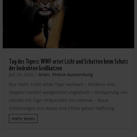
Tag des Tigers: WWF ortet Licht und Schatten beim Schutz
der bedrohten Großkatzen
Juli 29, 2026
|
Arten
,
Presse-Aussendung
Nur mehr 5.500 wilde Tiger weltweit – Wilderei und
illegaler Handel weitgehend ungestraft – Verlagerung von
Handel mit Tiger-Präparaten ins Internet – Neue
Schätzungen aus Nepal und China geben Hoffnung
mehr lesen