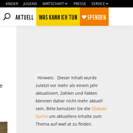
KINDER
JUGEND
WIRTSCHAFT
PRESSE
SERVICE
AKTUELL
WAS KANN ICH TUN
SPENDEN
Hinweis:
Dieser Inhalt wurde
e
zuletzt vor mehr als einem Jahr
aktualisiert. Zahlen und Fakten
könnten daher nicht mehr aktuell
sein. Bitte benutzen Sie die
Globale
Zustimmen
Ablehnen
Suche
um aktuellere Inhalte zum
Thema auf wwf.at zu finden.