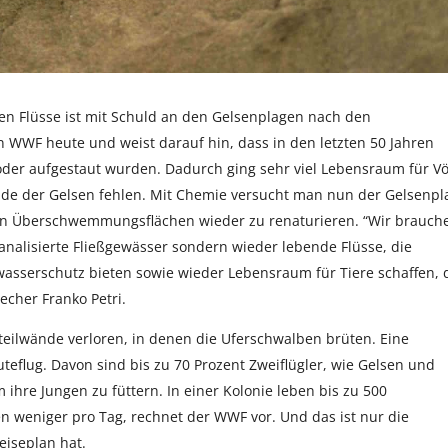
hen Flüsse ist mit Schuld an den Gelsenplagen nach den
 WWF heute und weist darauf hin, dass in den letzten 50 Jahren
 oder aufgestaut wurden. Dadurch ging sehr viel Lebensraum für V
einde der Gelsen fehlen. Mit Chemie versucht man nun der Gelsenpl
 den Überschwemmungsflächen wieder zu renaturieren. “Wir brauch
nalisierte Fließgewässer sondern wieder lebende Flüsse, die
sserschutz bieten sowie wieder Lebensraum für Tiere schaffen, 
cher Franko Petri.
teilwände verloren, in denen die Uferschwalben brüten. Eine
eflug. Davon sind bis zu 70 Prozent Zweiflügler, wie Gelsen und
 ihre Jungen zu füttern. In einer Kolonie leben bis zu 500
n weniger pro Tag, rechnet der WWF vor. Und das ist nur die
eiseplan hat.