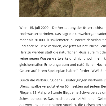
Wien, 15. Juli 2009 – Die Verbauung der österreichisc
Hochwasserperioden. Das sagt die Umweltorganisation
mehr als 30.000 Flusskilometer in Österreich verbaut
und andere Tiere verloren, die jetzt als natürliche F
Herr zu werden statt die natürlichen Flussläufe mit
keine neuen Wasserkraftwerke und nicht noch mehr ka
gleichermaßen Erholungsraum und natürlichen Hochwa
Gelsen auf ihrem Speiseplan haben”, fordert WWF-Spre
Durch die Verbauung der Flussufer gingen wertvolle S
Uferschwalbe verputzt etwa 60 Insekten auf jedem Beut
Fliegen. 33 Mal pro Stunde fliegt eine Schwalbe aus um
Schwalbenpaare. Das macht bis zu 1,4 Millionen Gelse
Auswertung einer einzigen Vogelart, die Gelsen am Sp