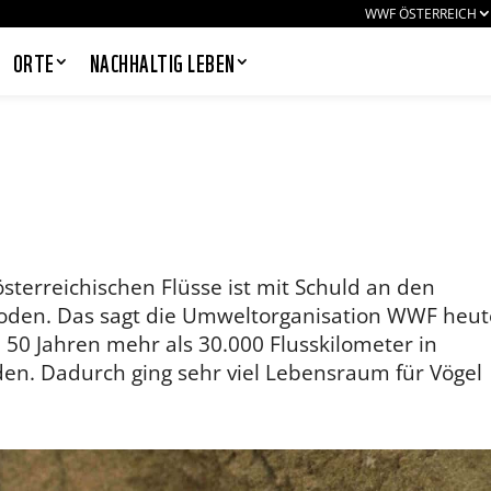
WWF ÖSTERREICH
ORTE
NACHHALTIG LEBEN
PANDAS LIEBEN COOKIES, WIR
AUCH!
Cookies helfen unser Angebot
österreichischen Flüsse ist mit Schuld an den
nutzerfreundlich zu gestalten & erlauben
oden. Das sagt die Umweltorganisation WWF heut
uns eine Analyse der Zugriffe auf die
Website. Infos dazu findest du in unserer
n 50 Jahren mehr als 30.000 Flusskilometer in
Datenschutzerklärung. Unter
en. Dadurch ging sehr viel Lebensraum für Vögel
Einstellungen
kannst du verwalten,
welche Art von Cookies gesetzt werden.
Deine Auswahl kannst du über den
entsprechenden Link im Footer der
Website jederzeit widerrufen.