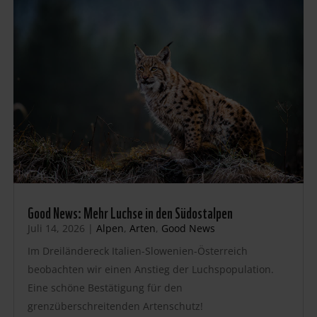
Good News: Mehr Luchse in den Südostalpen
Juli 14, 2026
|
Alpen
,
Arten
,
Good News
Im Dreiländereck Italien-Slowenien-Österreich
beobachten wir einen Anstieg der Luchspopulation.
Eine schöne Bestätigung für den
grenzüberschreitenden Artenschutz!