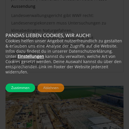
Aussendung
Landesverwaltungsgericht gibt WWF recht:
Landesenergiekonzern muss Untersuchungen zu
klimabedingten Naturgefahren,
PANDAS LIEBEN COOKIES, WIR AUCH!
Flutwellenberechnungen, Alarmpläne und
Cookies helfen unser Angebot nutzerfreundlich zu gestalten
Gefahrenszenarien zum Gepatsch-Speicher
& erlauben uns eine Analyse der Zugriffe auf die Website.
Infos dazu findest du in unserer Datenschutzerklärung.
herausgeben
Unter
Einstellungen
kannst du verwalten, welche Art von
Cookies gesetzt werden. Deine Auswahl kannst du über den
mehr lesen
entsprechenden Link im Footer der Website jederzeit
widerrufen.
Zustimmen
Ablehnen