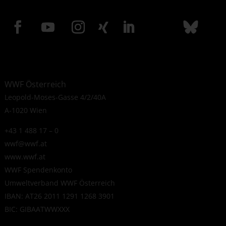
WWF Österreich
Leopold-Moses-Gasse 4/2/40A
A-1020 Wien
+43 1 488 17 – 0
wwf@wwf.at
www.wwf.at
WWF Spendenkonto
Umweltverband WWF Österreich
IBAN: AT26 2011 1291 1268 3901
BIC: GIBAATWWXXX