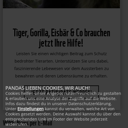
Tiger, Gorilla, Eisbär & Co brauchen
jetzt Ihre Hilfe!
Leisten Sie einen wichtigen Beitrag zum Schutz
bedrohter Tierarten. Unterstützen Sie uns dabei,
faszinierende Lebewesen vor dem Aussterben zu
bewahren und deren Lebensräume zu erhalten.
PANDAS LIEBEN COOKIES, WIR AUCH!
JETZT PATIN/PATE WERDEN!
Cookies helfen unser Angebot nutzerfreundlich zu gestalten
& erlauben uns eine Analyse der Zugriffe auf die Website.
Infos dazu findest du in unserer Datenschutzerklärung.
Unter
Einstellungen
kannst du verwalten, welche Art von
Cookies gesetzt werden. Deine Auswahl kannst du über den
entsprechenden Link im Footer der Website jederzeit
WWF-News per E-Mail
widerrufen.