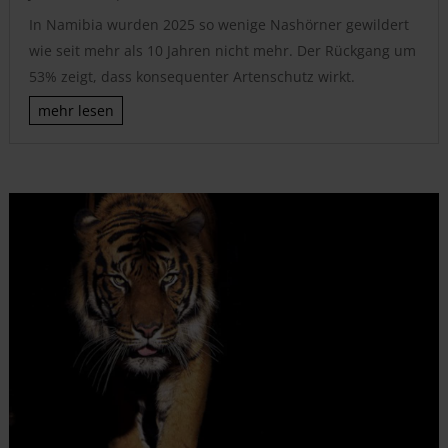
In Namibia wurden 2025 so wenige Nashörner gewildert
wie seit mehr als 10 Jahren nicht mehr. Der Rückgang um
53% zeigt, dass konsequenter Artenschutz wirkt.
mehr lesen