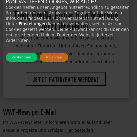
PANDAS LIEBEN COOKIES, WIR AUCH!
Cookies helfen unser Angebot nutzerfreundlich zu gestalten
& erlauben uns eine Analyse der Zugriffe auf die Website.
Tiger, Gorilla, Eisbär & Co brauchen
Infos dazu findest du in unserer Datenschutzerklärung.
Unter
Einstellungen
kannst du verwalten, welche Art von
jetzt Ihre Hilfe!
Cookies gesetzt werden. Deine Auswahl kannst du über den
entsprechenden Link im Footer der Website jederzeit
widerrufen.
Leisten Sie einen wichtigen Beitrag zum Schutz
bedrohter Tierarten. Unterstützen Sie uns dabei,
Zustimmen
Ablehnen
faszinierende Lebewesen vor dem Aussterben zu
bewahren und deren Lebensräume zu erhalten.
JETZT PATIN/PATE WERDEN!
WWF-News per E-Mail
Im WWF-Newsletter informieren wir Sie laufend über
aktuelle Projekte und Erfolge:
Hier bestellen
!