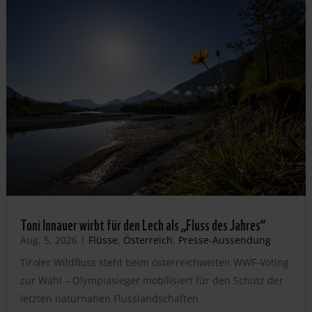
Toni Innauer wirbt für den Lech als „Fluss des Jahres“
Aug. 5, 2026
|
Flüsse
,
Österreich
,
Presse-Aussendung
Tiroler Wildfluss steht beim österreichweiten WWF-Voting
zur Wahl – Olympiasieger mobilisiert für den Schutz der
letzten naturnahen Flusslandschaften