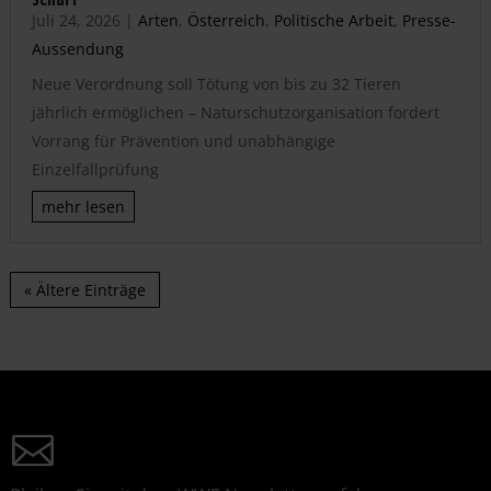
Juli 24, 2026
|
Arten
,
Österreich
,
Politische Arbeit
,
Presse-
Aussendung
Neue Verordnung soll Tötung von bis zu 32 Tieren
jährlich ermöglichen – Naturschutzorganisation fordert
Vorrang für Prävention und unabhängige
Einzelfallprüfung
mehr lesen
« Ältere Einträge