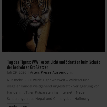
Tag des Tigers: WWF ortet Licht und Schatten beim Schutz
der bedrohten Großkatzen
Juli 29, 2026
|
Arten
,
Presse-Aussendung
Nur mehr 5.500 wilde Tiger weltweit – Wilderei und
illegaler Handel weitgehend ungestraft – Verlagerung von
Handel mit Tiger-Präparaten ins Internet – Neue
Schätzungen aus Nepal und China geben Hoffnung
mehr lesen