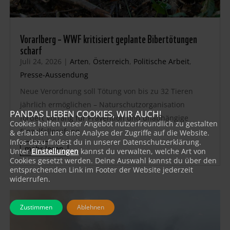
Vorarlberg – WWF kritisiert geplante Bibertötungen
scharf
Juli 24, 2026
|
Arten
,
Österreich
,
Politische Arbeit
,
Presse-Aussendung
Neue Verordnung soll Tötung von bis zu 32 Tieren
jährlich ermöglichen – Naturschutzorganisation
PANDAS LIEBEN COOKIES, WIR AUCH!
fordert Vorrang für Prävention und unabhängige
Cookies helfen unser Angebot nutzerfreundlich zu gestalten
Einzelfallprüfung
& erlauben uns eine Analyse der Zugriffe auf die Website.
Infos dazu findest du in unserer Datenschutzerklärung.
mehr lesen
Unter
Einstellungen
kannst du verwalten, welche Art von
Cookies gesetzt werden. Deine Auswahl kannst du über den
entsprechenden Link im Footer der Website jederzeit
widerrufen.
Zustimmen
Ablehnen