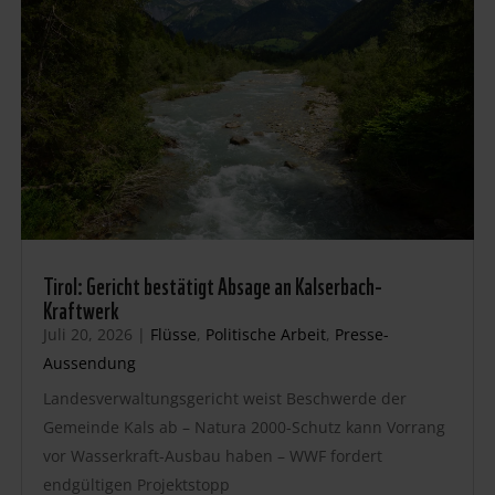
Tirol: Gericht bestätigt Absage an Kalserbach-
Kraftwerk
Juli 20, 2026
|
Flüsse
,
Politische Arbeit
,
Presse-
Aussendung
Landesverwaltungsgericht weist Beschwerde der
Gemeinde Kals ab – Natura 2000-Schutz kann Vorrang
vor Wasserkraft-Ausbau haben – WWF fordert
endgültigen Projektstopp