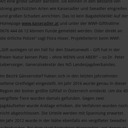
Art eine große Gefahr darstellt. Sie können in den Bestand von
streng geschützten Arten wie Kaiseradler und Seeadler eingreifen
und großen Schaden anrichten. Das ist kein Bagatelldelikt! Auf der
Homepage
www.kaiseradler.at
und unter der WWF-Gifthotline
0676 444 66 12 können Funde gemeldet werden. Oder direkt an
die örtliche Polizei“ sagt Flora Hoser, Projektleiterin beim WWF.
„Gift auslegen ist ein Fall für den Staatsanwalt – Gift hat in der
freien Natur keinen Platz – ohne WENN und ABER!“ – so Dr. Peter
Lebersorger, Generalsekretär des NÖ Landesjagdverbandes.
Im Bezirk Gänserndorf haben sich in den letzten Jahrzehnten
seltene Greifvögel eingestellt. Im Jahr 2016 wurde genau in dieser
Region der bisher größte Giftfall in Österreich entdeckt. Um die 40
vergiftete Tiere wurden damals gefunden. Gegen zwei
Jagdaufseher wurde Anklage erhoben, die Verfahren wurden noch
nicht abgeschlossen. Die Urteile werden mit Spannung erwartet.
Im Jahr 2012 wurde in der Nähe ebenfalls ein vergifteter Seeadler
aufgefunden. Bei dem stark bedrohten Wappentier, von denen es