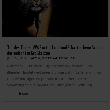
Tag des Tigers: WWF ortet Licht und Schatten beim Schutz
der bedrohten Großkatzen
Juli 29, 2026
|
Arten
,
Presse-Aussendung
Nur mehr 5.500 wilde Tiger weltweit – Wilderei und
illegaler Handel weitgehend ungestraft – Verlagerung von
Handel mit Tiger-Präparaten ins Internet – Neue
Schätzungen aus Nepal und China geben Hoffnung
mehr lesen