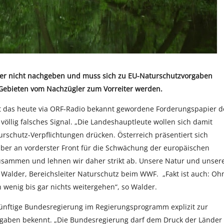
der nicht nachgeben und muss sich zu EU-Naturschutzvorgaben
Gebieten vom Nachzügler zum Vorreiter werden.
rt das heute via ORF-Radio bekannt gewordene Forderungspapier d
öllig falsches Signal. „Die Landeshauptleute wollen sich damit
turschutz-Verpflichtungen drücken. Österreich präsentiert sich
 aber an vorderster Front für die Schwächung der europäischen
zusammen und lehnen wir daher strikt ab. Unsere Natur und unser
 Walder, Bereichsleiter Naturschutz beim WWF. „Fakt ist auch: Oh
 wenig bis gar nichts weitergehen“, so Walder.
 künftige Bundesregierung im Regierungsprogramm explizit zur
gaben bekennt. „Die Bundesregierung darf dem Druck der Länder