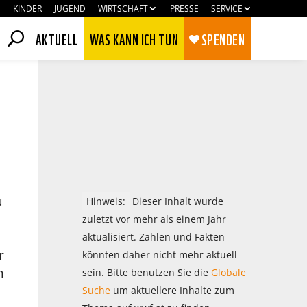
KINDER
JUGEND
WIRTSCHAFT
PRESSE
SERVICE
AKTUELL
WAS KANN ICH TUN
SPENDEN
u
Hinweis:
Dieser Inhalt wurde
zuletzt vor mehr als einem Jahr
aktualisiert. Zahlen und Fakten
r
könnten daher nicht mehr aktuell
Zustimmen
Ablehnen
n
sein. Bitte benutzen Sie die
Globale
Suche
um aktuellere Inhalte zum