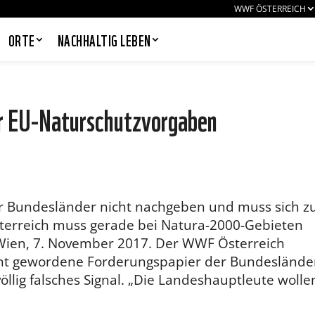
WWF ÖSTERREICH
ORTE
NACHHALTIG LEBEN
r EU-Naturschutzvorgaben
PANDAS LIEBEN COOKIES, WIR
AUCH!
Cookies helfen unser Angebot
nutzerfreundlich zu gestalten & erlauben
r Bundesländer nicht nachgeben und muss sich z
uns eine Analyse der Zugriffe auf die
Website. Infos dazu findest du in unserer
erreich muss gerade bei Natura-2000-Gebieten
Datenschutzerklärung. Unter
Wien, 7. November 2017. Der WWF Österreich
Einstellungen
kannst du verwalten,
welche Art von Cookies gesetzt werden.
annt gewordene Forderungspapier der Bundeslände
Deine Auswahl kannst du über den
llig falsches Signal. „Die Landeshauptleute wolle
entsprechenden Link im Footer der
Website jederzeit widerrufen.