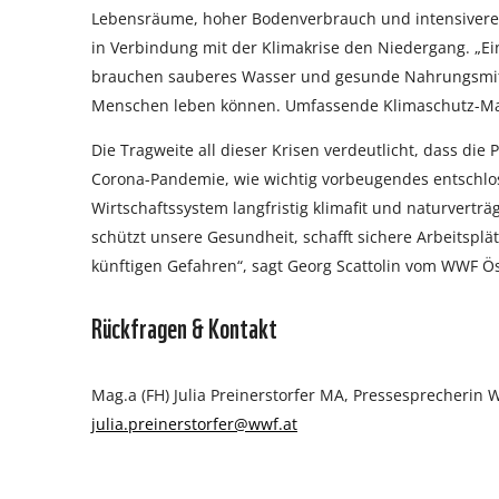
Lebensräume, hoher Bodenverbrauch und intensivere 
in Verbindung mit der Klimakrise den Niedergang. „E
brauchen sauberes Wasser und gesunde Nahrungsmitte
Menschen leben können. Umfassende Klimaschutz-Maßn
Die Tragweite all dieser Krisen verdeutlicht, dass di
Corona-Pandemie, wie wichtig vorbeugendes entschlo
Wirtschaftssystem langfristig klimafit und naturverträ
schützt unsere Gesundheit, schafft sichere Arbeitspl
künftigen Gefahren“, sagt Georg Scattolin vom WWF Ös
Rückfragen & Kontakt
Mag.a (FH) Julia Preinerstorfer MA, Pressesprecherin 
julia.preinerstorfer@wwf.at