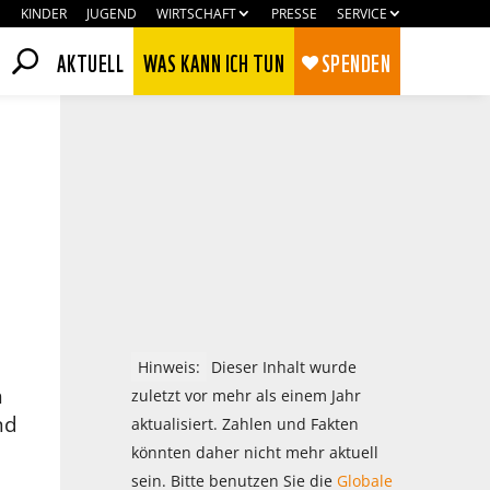
KINDER
JUGEND
WIRTSCHAFT
PRESSE
SERVICE
AKTUELL
WAS KANN ICH TUN
SPENDEN
Hinweis:
Dieser Inhalt wurde
h
zuletzt vor mehr als einem Jahr
nd
aktualisiert. Zahlen und Fakten
Zustimmen
Ablehnen
könnten daher nicht mehr aktuell
sein. Bitte benutzen Sie die
Globale