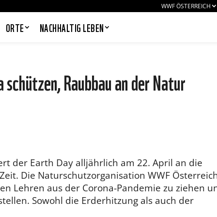
WWF ÖSTERREICH
ORTE
NACHHALTIG LEBEN
 schützen, Raubbau an der Natur
PANDAS LIEBEN COOKIES, WIR
AUCH!
Cookies helfen unser Angebot
nutzerfreundlich zu gestalten & erlauben
uns eine Analyse der Zugriffe auf die
Website. Infos dazu findest du in unserer
Datenschutzerklärung. Unter
rt der Earth Day alljährlich am 22. April an die
Einstellungen
kannst du verwalten,
eit. Die Naturschutzorganisation WWF Österreic
welche Art von Cookies gesetzt werden.
Deine Auswahl kannst du über den
htigen Lehren aus der Corona-Pandemie zu ziehen u
entsprechenden Link im Footer der
stellen. Sowohl die Erderhitzung als auch der
Website jederzeit widerrufen.