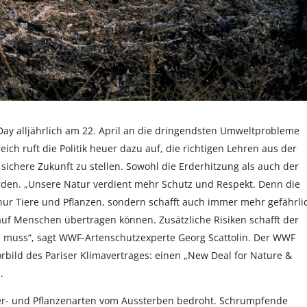
 Day alljährlich am 22. April an die dringendsten Umweltprobleme
ch ruft die Politik heuer dazu auf, die richtigen Lehren aus der
ichere Zukunft zu stellen. Sowohl die Erderhitzung als auch der
en. „Unsere Natur verdient mehr Schutz und Respekt. Denn die
nur Tiere und Pflanzen, sondern schafft auch immer mehr gefährli
 auf Menschen übertragen können. Zusätzliche Risiken schafft der
en muss“, sagt WWF-Artenschutzexperte Georg Scattolin. Der WWF
rbild des Pariser Klimavertrages: einen „New Deal for Nature &
.
Tier- und Pflanzenarten vom Aussterben bedroht. Schrumpfende