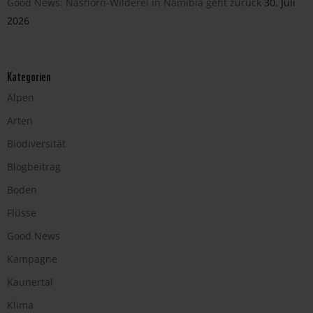
Good News: Nashorn-Wilderei in Namibia geht zurück
30. Juli
2026
Kategorien
Alpen
Arten
Biodiversität
Blogbeitrag
Boden
Flüsse
Good News
Kampagne
Kaunertal
Klima