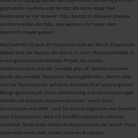
Seine Errichtung gefährdet den Lebensraum des europarechtlich
geschützten Huchens und zerstört die letzte lange freie
Fließstrecke an der Unteren Ybbs. Bereits 20 Wasserkraftwerke
durchschneiden die Ybbs; zwei weitere sind neben dem
Ferschnitz-Projekt geplant.
Akut bedroht ist auch die Flusslandschaft der March-Thaya-Auen.
Aktuell wird der Ausbau der March zu einer Motorbootstrecke in
einem grenzüberschreitenden Projekt des Landes
Niederösterreich und der Slowakei geprüft. Motorbootverkehr
würde das sensible Ökosystem massiv gefährden. „Bereits jetzt
sind die Fischbestände auf einen Bruchteil ihrer ursprünglichen
Menge geschrumpft. Durch Wellenschlag und Verschmutzungen
könnten sie komplett zusammenbrechen“, warnt Karin
Donnerbaum vom WWF. Auch für scheue Vogelarten wie Seeadler
oder Schwarzstorch, wäre ein Schifffahrtskanal ein extremer
Störfaktor. Beide Arten finden im Naturparadies der March-Thaya-
Auen noch einen ihrer letzten sicheren Brutplätze.