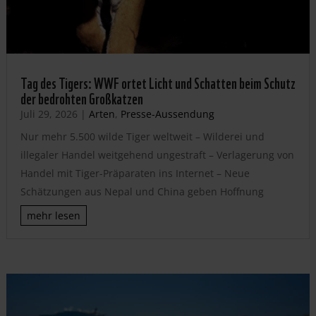
Tag des Tigers: WWF ortet Licht und Schatten beim Schutz
der bedrohten Großkatzen
Juli 29, 2026
|
Arten
,
Presse-Aussendung
Nur mehr 5.500 wilde Tiger weltweit – Wilderei und
illegaler Handel weitgehend ungestraft – Verlagerung von
Handel mit Tiger-Präparaten ins Internet – Neue
Schätzungen aus Nepal und China geben Hoffnung
mehr lesen