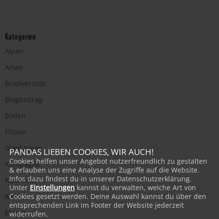
Kategorien
Alpen
Arten
Biodiversität
Blogbeitrag
Boden
Flüsse
Good News
PANDAS LIEBEN COOKIES, WIR AUCH!
Cookies helfen unser Angebot nutzerfreundlich zu gestalten
Kampagne
& erlauben uns eine Analyse der Zugriffe auf die Website.
Infos dazu findest du in unserer Datenschutzerklärung.
Kaunertal
Unter
Einstellungen
kannst du verwalten, welche Art von
Klima
Cookies gesetzt werden. Deine Auswahl kannst du über den
entsprechenden Link im Footer der Website jederzeit
Meere
widerrufen.