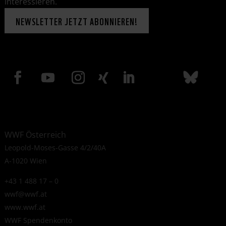
interessieren.
NEWSLETTER JETZT ABONNIEREN!
WWF Österreich
Leopold-Moses-Gasse 4/2/40A
A-1020 Wien
+43 1 488 17 – 0
wwf@wwf.at
www.wwf.at
WWF Spendenkonto