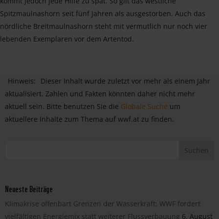
kommt jedoch jede Hilfe zu spät. So gilt das westliche
Spitzmaulnashorn seit fünf Jahren als ausgestorben. Auch das
nördliche Breitmaulnashorn steht mit vermutlich nur noch vier
lebenden Exemplaren vor dem Artentod.
Hinweis:
Dieser Inhalt wurde zuletzt vor mehr als einem Jahr
aktualisiert. Zahlen und Fakten könnten daher nicht mehr
aktuell sein. Bitte benutzen Sie die
Globale Suche
um
aktuellere Inhalte zum Thema auf wwf.at zu finden.
Neueste Beiträge
Klimakrise offenbart Grenzen der Wasserkraft: WWF fordert
vielfältigen Energiemix statt weiterer Flussverbauung
6. August