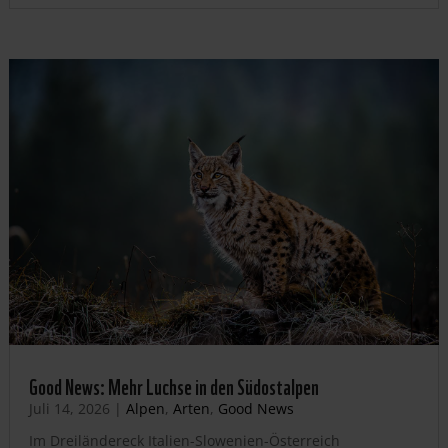
Good News: Mehr Luchse in den Südostalpen
Juli 14, 2026
|
Alpen
,
Arten
,
Good News
Im Dreiländereck Italien-Slowenien-Österreich