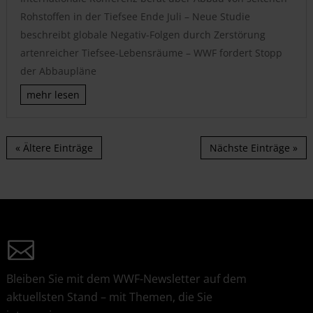
Rohstoffen in der Tiefsee Ende Juli – Neue Studie
beschreibt globale Negativ-Folgen durch Zerstörung
artenreicher Tiefsee-Lebensräume – WWF fordert Stopp
der Abbaupläne
mehr lesen
« Ältere Einträge
Nächste Einträge »
Bleiben Sie mit dem WWF-Newsletter auf dem
aktuellsten Stand – mit Themen, die Sie