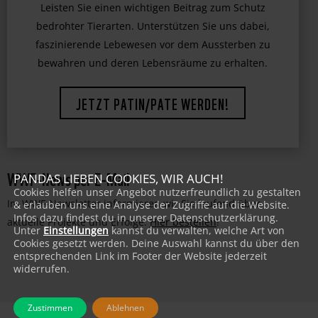
Leisten Sie einen wichtigen Beitrag zum Schutz
bedrohter Tierarten. Unterstützen Sie uns dabei,
faszinierende Lebewesen vor dem Aussterben zu
bewahren und deren Lebensräume zu erhalten.
JETZT PATIN/PATE WERDEN!
WWF-News per E-Mail
PANDAS LIEBEN COOKIES, WIR AUCH!
Cookies helfen unser Angebot nutzerfreundlich zu gestalten
Im WWF-Newsletter informieren wir Sie laufend über
& erlauben uns eine Analyse der Zugriffe auf die Website.
Infos dazu findest du in unserer Datenschutzerklärung.
aktuelle Projekte und Erfolge:
Hier bestellen
!
Unter
Einstellungen
kannst du verwalten, welche Art von
Cookies gesetzt werden. Deine Auswahl kannst du über den
entsprechenden Link im Footer der Website jederzeit
widerrufen.
Zustimmen
Ablehnen