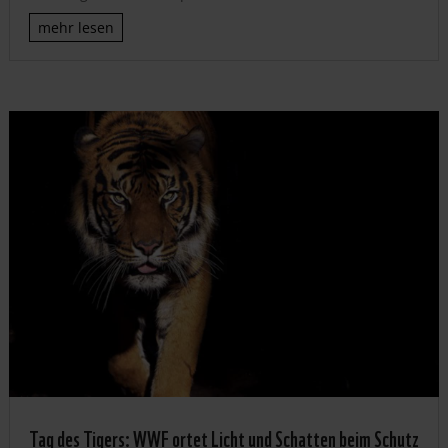
mehr lesen
Tag des Tigers: WWF ortet Licht und Schatten beim Schutz