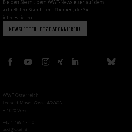
Bleiben Sie mit dem WWF-Newsletter auf dem
aktuellsten Stand – mit Themen, die Sie
interessieren.
NEWSLETTER JETZT ABONNIEREN!
WWF Österreich
Leopold-Moses-Gasse 4/2/40A
A-1020 Wien
+43 1 488 17 – 0
wwf@wwf.at