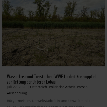
Wasserkrise und Tiersterben: WWF fordert Krisengipfel
zur Rettung der Unteren Lobau
Juli 27, 2026
|
Österreich
,
Politische Arbeit
,
Presse-
Aussendung
Bürgermeister, Umweltstadträtin und Umweltminister
sollen Sofortmaßnahmen gegen die Wasserkrise