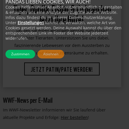
PANDAS LIEBEN COOKIES, WIR AUCH!
Cookies helfen unser Angebot nutzerfreundlich zu gestalten
Tiger, Gorilla, Eisbär & Co brauchen
& erlauben uns eine Analyse der Zugriffe auf die Website.
Infos dazu findest du in unserer Datenschutzerklärung.
jetzt Ihre Hilfe!
Unter
Einstellungen
kannst du verwalten, welche Art von
Cookies gesetzt werden. Deine Auswahl kannst du über den
entsprechenden Link im Footer der Website jederzeit
Leisten Sie einen wichtigen Beitrag zum Schutz
widerrufen.
bedrohter Tierarten. Unterstützen Sie uns dabei,
faszinierende Lebewesen vor dem Aussterben zu
Zustimmen
Ablehnen
bewahren und deren Lebensräume zu erhalten.
JETZT PATIN/PATE WERDEN!
WWF-News per E-Mail
Im WWF-Newsletter informieren wir Sie laufend über
aktuelle Projekte und Erfolge:
Hier bestellen
!