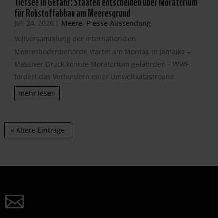
Tiefsee in Gefahr: Staaten entscheiden über Moratorium
für Rohstoffabbau am Meeresgrund
Juli 24, 2026
|
Meere
,
Presse-Aussendung
Vollversammlung der internationalen
Meeresbodenbehörde startet am Montag in Jamaika –
Massiver Druck könnte Moratorium gefährden – WWF
fordert das Verhindern einer Umweltkatastrophe
mehr lesen
« Ältere Einträge