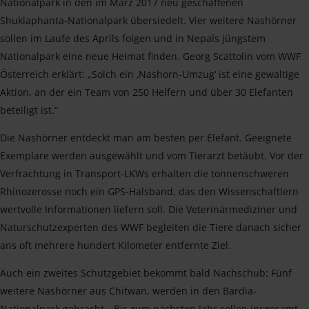
Nationalpark in den im März 2017 neu geschaffenen
Shuklaphanta-Nationalpark übersiedelt. Vier weitere Nashörner
sollen im Laufe des Aprils folgen und in Nepals jüngstem
Nationalpark eine neue Heimat finden. Georg Scattolin vom WWF
Österreich erklärt: „Solch ein ‚Nashorn-Umzug‘ ist eine gewaltige
Aktion, an der ein Team von 250 Helfern und über 30 Elefanten
beteiligt ist.“
Die Nashörner entdeckt man am besten per Elefant. Geeignete
Exemplare werden ausgewählt und vom Tierarzt betäubt. Vor der
Verfrachtung in Transport-LKWs erhalten die tonnenschweren
Rhinozerosse noch ein GPS-Halsband, das den Wissenschaftlern
wertvolle Informationen liefern soll. Die Veterinärmediziner und
Naturschutzexperten des WWF begleiten die Tiere danach sicher
ans oft mehrere hundert Kilometer entfernte Ziel.
Auch ein zweites Schutzgebiet bekommt bald Nachschub: Fünf
weitere Nashörner aus Chitwan, werden in den Bardia-
Nationalpark gebracht. „Bis zum nächsten Jahr sollen insgesamt