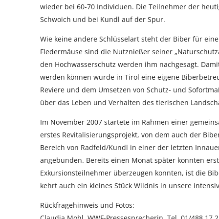
wieder bei 60-70 Individuen. Die Teilnehmer der heu
Schwoich und bei Kundl auf der Spur.
Wie keine andere Schlüsselart steht der Biber für e
Fledermäuse sind die Nutznießer seiner „Naturschutz
den Hochwasserschutz werden ihm nachgesagt. Damit Ko
werden können wurde in Tirol eine eigene Biberbetreu
Reviere und dem Umsetzen von Schutz- und Sofortmaß
über das Leben und Verhalten des tierischen Landscha
Im November 2007 startete im Rahmen einer gemeinsa
erstes Revitalisierungsprojekt, von dem auch der Biber
Bereich von Radfeld/Kundl in einer der letzten Innau
angebunden. Bereits einen Monat später konnten ers
Exkursionsteilnehmer überzeugen konnten, ist die Bibe
kehrt auch ein kleines Stück Wildnis in unsere intensi
Rückfragehinweis und Fotos:
Claudia Mohl, WWF-Pressesprecherin, Tel. 01/488 17 2