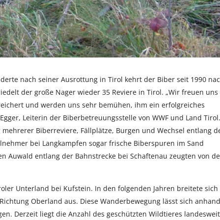
erte nach seiner Ausrottung in Tirol kehrt der Biber seit 1990 na
iedelt der große Nager wieder 35 Reviere in Tirol. „Wir freuen uns
reichert und werden uns sehr bemühen, ihm ein erfolgreiches
 Egger, Leiterin der Biberbetreuungsstelle von WWF und Land Tirol
 mehrerer Biberreviere, Fällplätze, Burgen und Wechsel entlang d
ilnehmer bei Langkampfen sogar frische Biberspuren im Sand
en Auwald entlang der Bahnstrecke bei Schaftenau zeugten von de
roler Unterland bei Kufstein. In den folgenden Jahren breitete sich
 Richtung Oberland aus. Diese Wanderbewegung lässt sich anhan
lgen. Derzeit liegt die Anzahl des geschützten Wildtieres landesweit