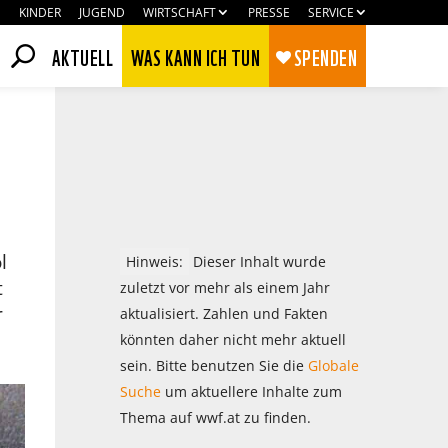
KINDER
JUGEND
WIRTSCHAFT
PRESSE
SERVICE
AKTUELL
WAS KANN ICH TUN
SPENDEN
l
Hinweis:
Dieser Inhalt wurde
t
zuletzt vor mehr als einem Jahr
r
aktualisiert. Zahlen und Fakten
könnten daher nicht mehr aktuell
sein. Bitte benutzen Sie die
Globale
Zustimmen
Ablehnen
Suche
um aktuellere Inhalte zum
Thema auf wwf.at zu finden.