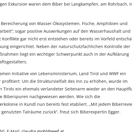
tigen Exkursion waren dem Biber bei Langkampfen, am Rohrbach, i
ine Bereicherung von Wasser-Ökosystemen. Fische, Amphibien und
arbeit“; sogar positive Auswirkungen auf den Wasserhaushalt und
nflikte gar nicht erst entstehen oder bereits im Vorfeld entschä
ung eingerichtet. Neben der naturschutzfachlichen Kontrolle der
nahmen liegt ein wichtiger Schwerpunkt auch in der Aufklärung
ftsgestalters.
men Initiative von Lebensministerium, Land Tirol und WWF ein
 profitiert: Um die Strukturvielfalt des Inn zu erhöhen, wurde im
en Tirols ein ehemals verlandeter Seitenarm wieder an den Hauptfl
te Biberspuren nachgewiesen werden. Wie sich die
rkolonie in Kundl nun bereits fest etabliert. „Mit jedem Biberrevi
v genutzten Talräume zurück“, freut sich Biberexpertin Egger.
50, E-Mail:
claudia.mohl@wwf.at