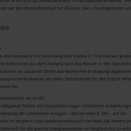
ohter Arten und als Retentionsraum im Hochwasserfall einher. W
sen wir den Wasserkreislauf mit Flüssen, Seen, Feuchtgebieten u
ich
e
 dem Kopswerk II in Vorarlberg oder Kühtai in Tirol müssen große
nd Kohlestrom aus dem Ausland wird das Wasser in den Speicher
rbinen als ‚sauberer Strom aus heimischer Erzeugung’ abgearbei
umpspeicherkraftwerke vor allem Spitzenstrom für den Export liefe
rheit bei.
nbedenklicher als Große
ehn Megawatt haben auf Ökosysteme sogar schlimmere Auswirkung
uswirkung der zahlreichen Anlagen – derzeit etwa 3. 380 – auf die
beute im Vergleich zum Gewässerverbrauch von etwa 200 Metern p
 demnach für die gleiche Energieausbeute im Vergleich bis zu acht