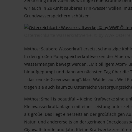
Zerstörung ihrer Auen als wichtige Lebensräume bedr
wir auch in Zukunft sauberes Trinkwasser wollen, müs
Grundwasserspeichern schützen.
Österreichkarte Wasserkraftwerke, © by WWF Österre
Mythos: Saubere Wasserkraft ersetzt schmutzige Kohl
In den großen Pumpspeicherkraftwerken der Alpen wie
Wassermengen bewegt werden. „Mit billigem Atom- u
hinaufgepumpt und dann am nächsten Tag über die Tu
– das reinste Greenwashing“, klärt Walder auf. Weil P
tragen sie auch kaum zu Österreichs Versorgungssiche
Mythos: Small is beautiful – Kleine Kraftwerke sind u
Kleinwasserkraftanlagen mit einer Leistung unter z
als große. Das liegt einerseits an der großflächigen A
Natur, und andererseits an der geringen Energieaus
Gigawattstunde und Jahr. Kleine Kraftwerke zerstören