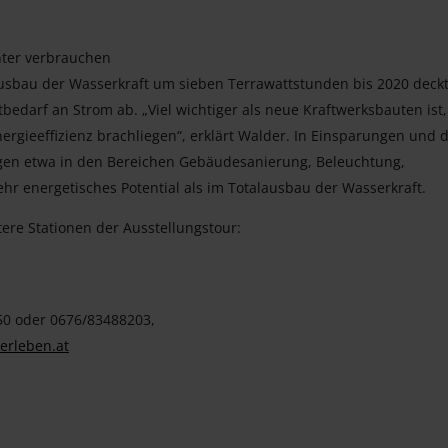
nter verbrauchen
Ausbau der Wasserkraft um sieben Terrawattstunden bis 2020 deck
darf an Strom ab. „Viel wichtiger als neue Kraftwerksbauten ist,
Energieeffizienz brachliegen“, erklärt Walder. In Einsparungen und 
en etwa in den Bereichen Gebäudesanierung, Beleuchtung,
r energetisches Potential als im Totalausbau der Wasserkraft.
ere Stationen der Ausstellungstour:
50 oder 0676/83488203,
erleben.at