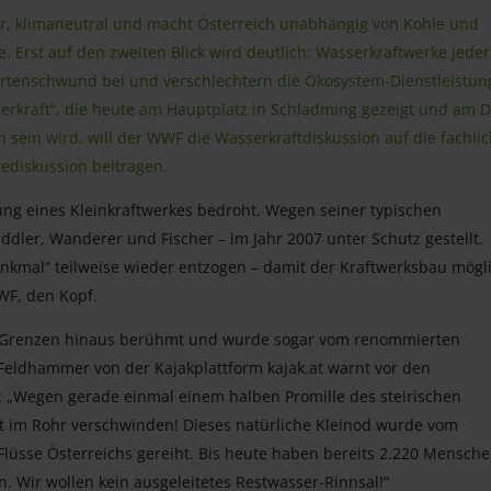
er, klimaneutral und macht Österreich unabhängig von Kohle und
 Erst auf den zweiten Blick wird deutlich: Wasserkraftwerke jeder
 Artenschwund bei und verschlechtern die Ökosystem-Dienstleistu
erkraft“, die heute am Hauptplatz in Schladming gezeigt und am D
n sein wird, will der WWF die Wasserkraftdiskussion auf die fachli
iediskussion beitragen.
tung eines Kleinkraftwerkes bedroht. Wegen seiner typischen
addler, Wanderer und Fischer – im Jahr 2007 unter Schutz gestellt.
kmal“ teilweise wieder entzogen – damit der Kraftwerksbau mögl
WF, den Kopf.
hs Grenzen hinaus berühmt und wurde sogar vom renommierten
 Feldhammer von der Kajakplattform kajak.at warnt vor den
 „Wegen gerade einmal einem halben Promille des steirischen
ht im Rohr verschwinden! Dieses natürliche Kleinod wurde vom
lüsse Österreichs gereiht. Bis heute haben bereits 2.220 Mensch
. Wir wollen kein ausgeleitetes Restwasser-Rinnsal!“