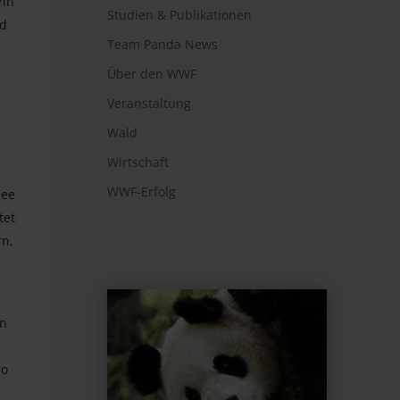
enn
Studien & Publikationen
nd
Team Panda News
Über den WWF
Veranstaltung
Wald
Wirtschaft
WWF-Erfolg
see
tet
rn,
en
ro