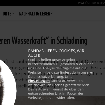
WWF ÖSTERREICH
ORTE
NACHHALTIG LEBEN
eren Wasserkraft“ in Schladming
PANDAS LIEBEN COOKIES, WIR
AUCH!
Cookies helfen unser Angebot
raft ist sauber, klimaneutral und macht Österreic
nutzerfreundlich zu gestalten & erlauben
ne Energiequelle hat ein besseres Image. Erst au
uns eine Analyse der Zugriffe auf die
Website. Infos dazu findest du in unserer
raftwerke jeder Art bedeuten massive Eingriffe in
Datenschutzerklärung. Unter
 und verschlechtern die Ökosystem-
Einstellungen
kannst du verwalten,
einer Ausstellung „Mythos […]
welche Art von Cookies gesetzt werden.
Deine Auswahl kannst du über den
entsprechenden Link im Footer der
Website jederzeit widerrufen.