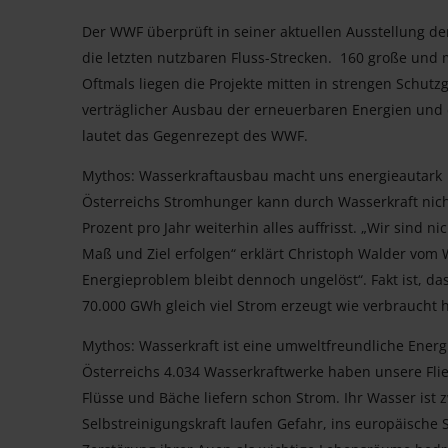
Der WWF überprüft in seiner aktuellen Ausstellung d
die letzten nutzbaren Fluss-Strecken. 160 große und
Oftmals liegen die Projekte mitten in strengen Schutz
verträglicher Ausbau der erneuerbaren Energien und d
lautet das Gegenrezept des WWF.
Mythos: Wasserkraftausbau macht uns energieautark
Österreichs Stromhunger kann durch Wasserkraft nic
Prozent pro Jahr weiterhin alles auffrisst. „Wir sind 
Maß und Ziel erfolgen“ erklärt Christoph Walder vom W
Energieproblem bleibt dennoch ungelöst“. Fakt ist, d
70.000 GWh gleich viel Strom erzeugt wie verbraucht h
Mythos: Wasserkraft ist eine umweltfreundliche Energ
Österreichs 4.034 Wasserkraftwerke haben unsere Flie
Flüsse und Bäche liefern schon Strom. Ihr Wasser ist
Selbstreinigungskraft laufen Gefahr, ins europäische 