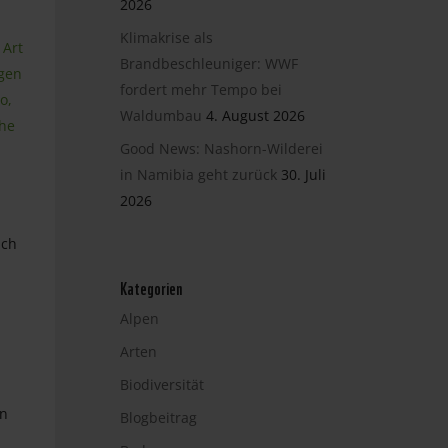
2026
Klimakrise als
 Art
Brandbeschleuniger: WWF
ngen
fordert mehr Tempo bei
o,
Waldumbau
4. August 2026
che
Good News: Nashorn-Wilderei
in Namibia geht zurück
30. Juli
2026
ich
Kategorien
Alpen
Arten
Biodiversität
en
Blogbeitrag