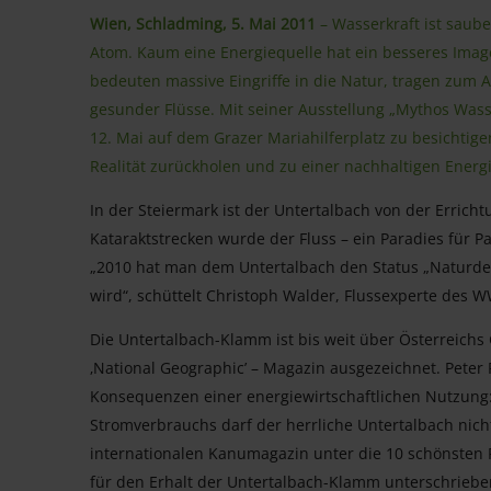
Wien, Schladming, 5. Mai 2011
– Wasserkraft ist saub
Atom. Kaum eine Energiequelle hat ein besseres Image.
bedeuten massive Eingriffe in die Natur, tragen zum
gesunder Flüsse. Mit seiner Ausstellung „Mythos Wass
12. Mai auf dem Grazer Mariahilferplatz zu besichtige
Realität zurückholen und zu einer nachhaltigen Energ
In der Steiermark ist der Untertalbach von der Errich
Kataraktstrecken wurde der Fluss – ein Paradies für P
„2010 hat man dem Untertalbach den Status „Naturden
wird“, schüttelt Christoph Walder, Flussexperte des W
Die Untertalbach-Klamm ist bis weit über Österreic
‚National Geographic’ – Magazin ausgezeichnet. Peter
Konsequenzen einer energiewirtschaftlichen Nutzung:
Stromverbrauchs darf der herrliche Untertalbach nic
internationalen Kanumagazin unter die 10 schönsten F
für den Erhalt der Untertalbach-Klamm unterschrieben