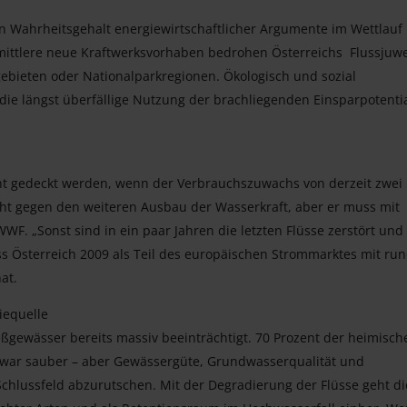
en Wahrheitsgehalt energiewirtschaftlicher Argumente im Wettlauf
 mittlere neue Kraftwerksvorhaben bedrohen Österreichs Flussjuwe
gebieten oder Nationalparkregionen. Ökologisch und sozial
ie längst überfällige Nutzung der brachliegenden Einsparpotenti
ht gedeckt werden, wenn der Verbrauchszuwachs von derzeit zwei
nicht gegen den weiteren Ausbau der Wasserkraft, aber er muss mit
WF. „Sonst sind in ein paar Jahren die letzten Flüsse zerstört und
ass Österreich 2009 als Teil des europäischen Strommarktes mit ru
at.
iequelle
ßgewässer bereits massiv beeinträchtigt. 70 Prozent der heimisch
 zwar sauber – aber Gewässergüte, Grundwasserqualität und
Schlussfeld abzurutschen. Mit der Degradierung der Flüsse geht di