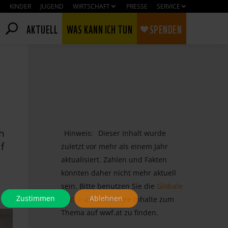
KINDER
JUGEND
WIRTSCHAFT
PRESSE
SERVICE
AKTUELL
WAS KANN ICH TUN
SPENDEN
h
Hinweis:
Dieser Inhalt wurde
f
zuletzt vor mehr als einem Jahr
aktualisiert. Zahlen und Fakten
könnten daher nicht mehr aktuell
sein. Bitte benutzen Sie die
Globale
Zustimmen
Ablehnen
Suche
um aktuellere Inhalte zum
Thema auf wwf.at zu finden.