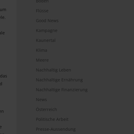
Boden
 um
Flüsse
le.
Good News
Kampagne
ale
Kaunertal
Klima
Meere
Nachhaltig Leben
 das
Nachhaltige Ernährung
nd
Nachhaltige Finanzierung
News
Österreich
en
Politische Arbeit
e
Presse-Aussendung