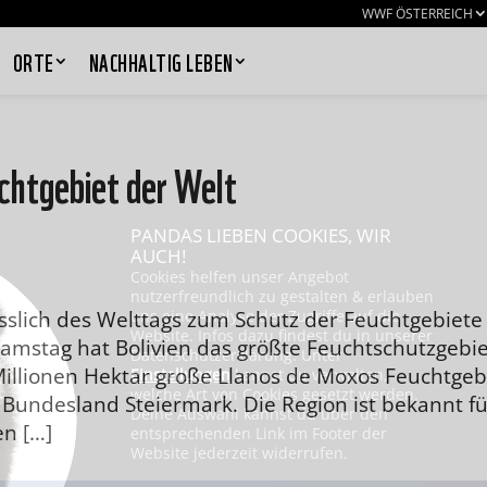
WWF ÖSTERREICH
ORTE
NACHHALTIG LEBEN
chtgebiet der Welt
PANDAS LIEBEN COOKIES, WIR
AUCH!
Cookies helfen unser Angebot
nutzerfreundlich zu gestalten & erlauben
ässlich des Welttags zum Schutz der Feuchtgebiete
uns eine Analyse der Zugriffe auf die
Website. Infos dazu findest du in unserer
mstag hat Bolivien das größte Feuchtschutzgebie
Datenschutzerklärung. Unter
 Millionen Hektar große Llanos de Moxos Feuchtgeb
Einstellungen
kannst du verwalten,
welche Art von Cookies gesetzt werden.
 Bundesland Steiermark. Die Region ist bekannt fü
Deine Auswahl kannst du über den
en […]
entsprechenden Link im Footer der
Website jederzeit widerrufen.