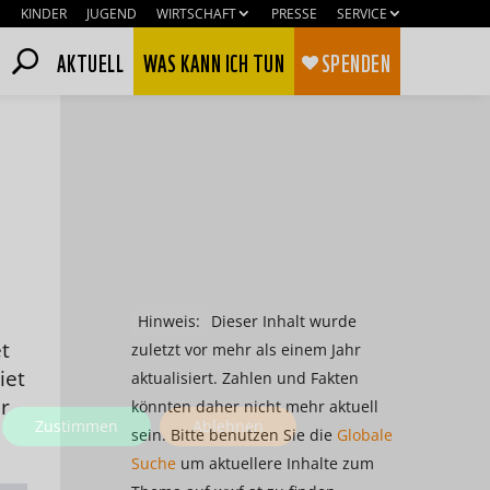
KINDER
JUGEND
WIRTSCHAFT
PRESSE
SERVICE
AKTUELL
WAS KANN ICH TUN
SPENDEN
Hinweis:
Dieser Inhalt wurde
t
zuletzt vor mehr als einem Jahr
iet
aktualisiert. Zahlen und Fakten
r
könnten daher nicht mehr aktuell
Zustimmen
Ablehnen
sein. Bitte benutzen Sie die
Globale
Suche
um aktuellere Inhalte zum