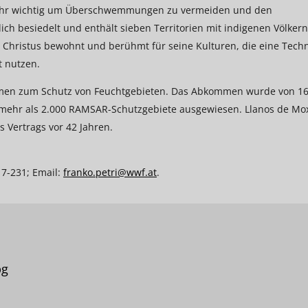
d sehr wichtig um Überschwemmungen zu vermeiden und den
lich besiedelt und enthält sieben Territorien mit indigenen Völkern
r Christus bewohnt und berühmt für seine Kulturen, die eine Tech
t nutzen.
ommen zum Schutz von Feuchtgebieten. Das Abkommen wurde von 1
n mehr als 2.000 RAMSAR-Schutzgebiete ausgewiesen. Llanos de Mo
 Vertrags vor 42 Jahren.
17-231; Email:
franko.petri@wwf.at
.
pg