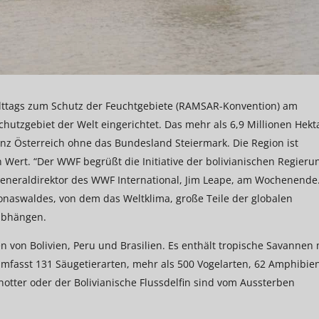
Welttags zum Schutz der Feuchtgebiete (RAMSAR-Konvention) am
hutzgebiet der Welt eingerichtet. Das mehr als 6,9 Millionen Hekt
anz Österreich ohne das Bundesland Steiermark. Die Region ist
 Wert. “Der WWF begrüßt die Initiative der bolivianischen Regieru
Generaldirektor des WWF International, Jim Leape, am Wochenende
zonaswaldes, von dem das Weltklima, große Teile der globalen
 abhängen.
 von Bolivien, Peru und Brasilien. Es enthält tropische Savannen 
 umfasst 131 Säugetierarten, mehr als 500 Vogelarten, 62 Amphibie
enotter oder der Bolivianische Flussdelfin sind vom Aussterben