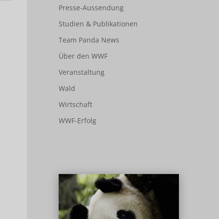
Presse-Aussendung
Studien & Publikationen
Team Panda News
Über den WWF
Veranstaltung
Wald
Wirtschaft
WWF-Erfolg