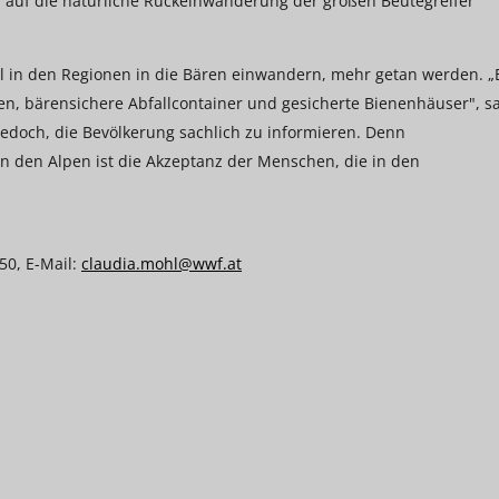
n auf die natürliche Rückeinwanderung der großen Beutegreifer
ll in den Regionen in die Bären einwandern, mehr getan werden. „
, bärensichere Abfallcontainer und gesicherte Bienenhäuser", s
 jedoch, die Bevölkerung sachlich zu informieren. Denn
 den Alpen ist die Akzeptanz der Menschen, die in den
50, E-Mail:
claudia.mohl@wwf.at