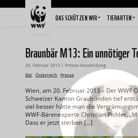
DAS SCHÜTZEN WIR
TIERARTEN
Braunbär M13: Ein unnötiger T
20. Februar 2013
|
Presse-Aussendung
Bär
Österreich
Presse
Wien, am 20. Februar 2013 – Der WWF Ös
Schweizer Kanton Graubünden tief enttäu
viel besser hätte man die Vergrämungsma
WWF-Bärenexperte Christian Pichler. „M1
Dass er jetzt sterben […]