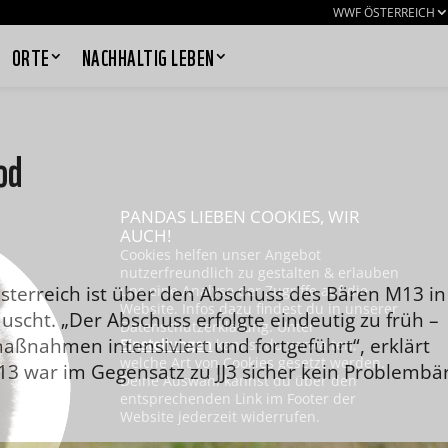
WWF ÖSTERREICH
ORTE
NACHHALTIG LEBEN
od
PANDAS LIEBEN COOKIES, WIR
AUCH!
Cookies helfen unser Angebot
nutzerfreundlich zu gestalten & erlauben
terreich ist über den Abschuss des Bären M13 in
uns eine Analyse der Zugriffe auf die
Website. Infos dazu findest du in unserer
scht. „Der Abschuss erfolgte eindeutig zu früh –
Datenschutzerklärung. Unter
ßnahmen intensiviert und fortgeführt“, erklärt
Einstellungen
kannst du verwalten,
welche Art von Cookies gesetzt werden.
3 war im Gegensatz zu JJ3 sicher kein Problembär
Deine Auswahl kannst du über den
entsprechenden Link im Footer der
Website jederzeit widerrufen.