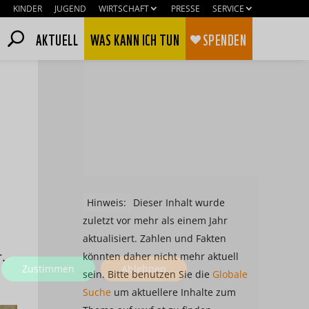
KINDER
JUGEND
WIRTSCHAFT
PRESSE
SERVICE
AKTUELL
WAS KANN ICH TUN
SPENDEN
Hinweis:
Dieser Inhalt wurde
zuletzt vor mehr als einem Jahr
aktualisiert. Zahlen und Fakten
.
könnten daher nicht mehr aktuell
Zustimmen
Ablehnen
sein. Bitte benutzen Sie die
Globale
Suche
um aktuellere Inhalte zum