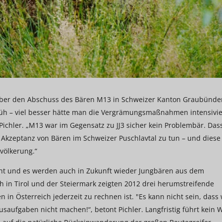
 über den Abschuss des Bären M13 in Schweizer Kanton Graubünde
 früh – viel besser hätte man die Vergrämungsmaßnahmen intensivie
Pichler. „M13 war im Gegensatz zu JJ3 sicher kein Problembär. Das
n Akzeptanz von Bären im Schweizer Puschlavtal zu tun – und diese 
völkerung.“
cht und es werden auch in Zukunft wieder Jungbären aus dem
h in Tirol und der Steiermark zeigten 2012 drei herumstreifende
n Österreich jederzeit zu rechnen ist. "Es kann nicht sein, dass 
usaufgaben nicht machen!“, betont Pichler. Langfristig führt kein 