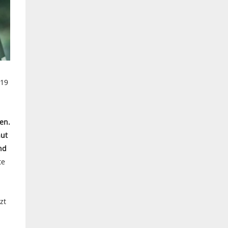
019
en.
aut
nd
te
.
zt