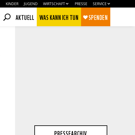
KINDER
JUGEND
WIRTSCHAFT
PRESSE
SERVICE
AKTUELL
WAS KANN ICH TUN
SPENDEN
e
Zustimmen
Ablehnen
PRESSEARCHIV