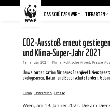
DAS SCHÜTZEN WIR
TIERARTEN
CO2-Ausstoß erneut gestiege
und Klima-Super-Jahr 2021
19. Januar 2021
|
Klima
,
Politische Arbeit
,
Presse-Au
Umweltorganisation für neues Energieeffizienzgeset
ökologisieren, Natur- und Bodenschutz fördern, Gebä
Klima
Österreich
Presse
Wien, am 19. Jänner 2021. Die am Diens