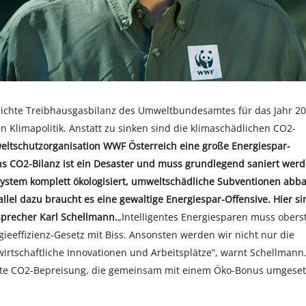
tlichte Treibhausgasbilanz des Umweltbundesamtes für das Jahr 2
n Klimapolitik. Anstatt zu sinken sind die klimaschädlichen CO2-
eltschutzorganisation WWF Österreich eine große Energiespar-
chs CO2-Bilanz ist ein Desaster und muss grundlegend saniert werd
system komplett ökologisiert, umweltschädliche Subventionen abb
allel dazu braucht es eine gewaltige Energiespar-Offensive. Hier si
precher Karl Schellmann.
„Intelligentes Energiesparen muss obers
ieeffizienz-Gesetz mit Biss. Ansonsten werden wir nicht nur die
wirtschaftliche Innovationen und Arbeitsplätze“, warnt Schellmann
chte CO2-Bepreisung, die gemeinsam mit einem Öko-Bonus umgeset