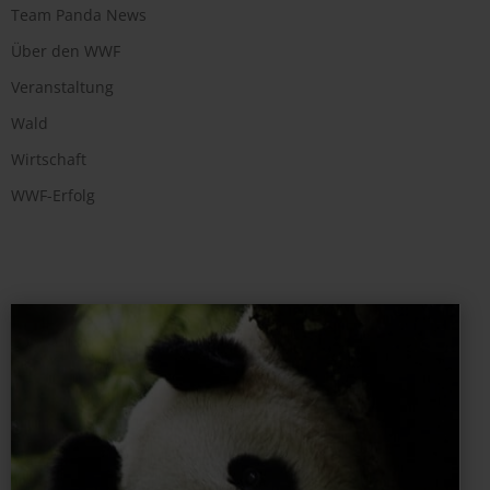
Team Panda News
Über den WWF
Veranstaltung
Wald
Wirtschaft
WWF-Erfolg