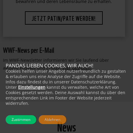
WWF-News per E-Mail
Im WWF-Newsletter informieren wir Sie laufend über
PANDAS LIEBEN COOKIES, WIR AUCH!
aktuelle Projekte und Erfolge:
Hier bestellen
!
Cookies helfen unser Angebot nutzerfreundlich zu gestalten
& erlauben uns eine Analyse der Zugriffe auf die Website.
Infos dazu findest du in unserer Datenschutzerklärung.
Unter
Einstellungen
kannst du verwalten, welche Art von
Cookies gesetzt werden. Deine Auswahl kannst du über den
entsprechenden Link im Footer der Website jederzeit
widerrufen.
News
Zustimmen
Ablehnen