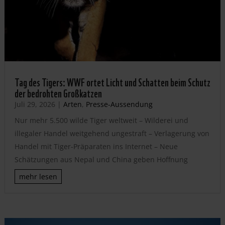
Tag des Tigers: WWF ortet Licht und Schatten beim Schutz
der bedrohten Großkatzen
Juli 29, 2026
|
Arten
,
Presse-Aussendung
Nur mehr 5.500 wilde Tiger weltweit – Wilderei und
illegaler Handel weitgehend ungestraft – Verlagerung von
Handel mit Tiger-Präparaten ins Internet – Neue
Schätzungen aus Nepal und China geben Hoffnung
mehr lesen