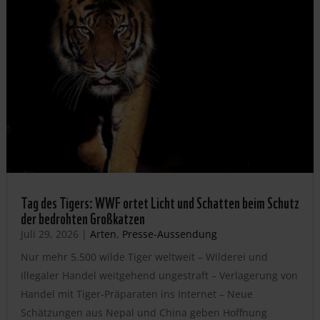
Tag des Tigers: WWF ortet Licht und Schatten beim Schutz
der bedrohten Großkatzen
Juli 29, 2026
|
Arten
,
Presse-Aussendung
Nur mehr 5.500 wilde Tiger weltweit – Wilderei und
illegaler Handel weitgehend ungestraft – Verlagerung von
Handel mit Tiger-Präparaten ins Internet – Neue
Schätzungen aus Nepal und China geben Hoffnung