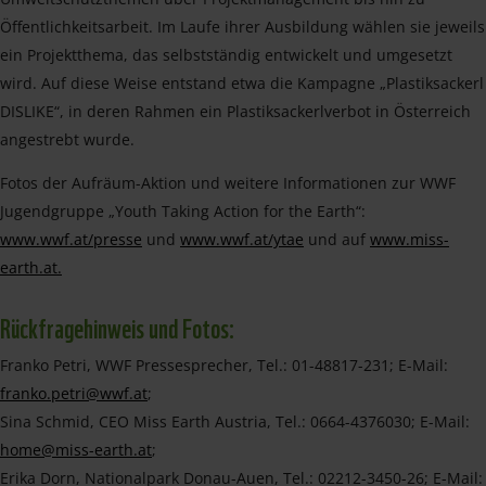
Öffentlichkeitsarbeit. Im Laufe ihrer Ausbildung wählen sie jeweils
ein Projektthema, das selbstständig entwickelt und umgesetzt
wird. Auf diese Weise entstand etwa die Kampagne „Plastiksackerl
DISLIKE“, in deren Rahmen ein Plastiksackerlverbot in Österreich
angestrebt wurde.
Fotos der Aufräum-Aktion und weitere Informationen zur WWF
Jugendgruppe „Youth Taking Action for the Earth“:
www.wwf.at/presse
und
www.wwf.at/ytae
und auf
www.miss-
earth.at.
Rückfragehinweis und Fotos:
Franko Petri, WWF Pressesprecher, Tel.: 01-48817-231; E-Mail:
franko.petri@wwf.at
;
Sina Schmid, CEO Miss Earth Austria, Tel.: 0664-4376030; E-Mail:
home@miss-earth.at
;
Erika Dorn, Nationalpark Donau-Auen, Tel.: 02212-3450-26; E-Mail: