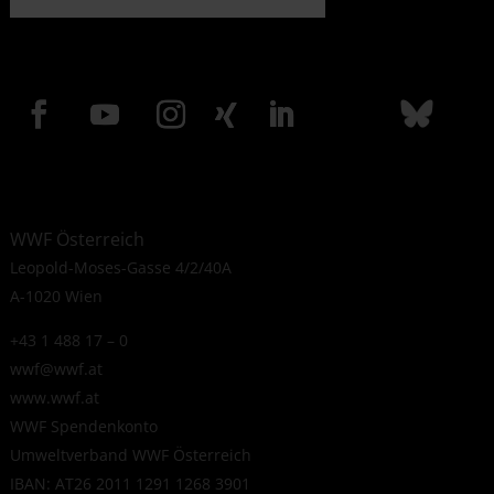
WWF Österreich
Leopold-Moses-Gasse 4/2/40A
A-1020 Wien
+43 1 488 17 – 0
wwf@wwf.at
www.wwf.at
WWF Spendenkonto
Umweltverband WWF Österreich
IBAN: AT26 2011 1291 1268 3901