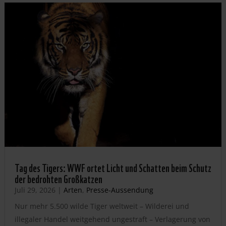
Tag des Tigers: WWF ortet Licht und Schatten beim Schutz
der bedrohten Großkatzen
Juli 29, 2026
|
Arten
,
Presse-Aussendung
Nur mehr 5.500 wilde Tiger weltweit – Wilderei und
illegaler Handel weitgehend ungestraft – Verlagerung von