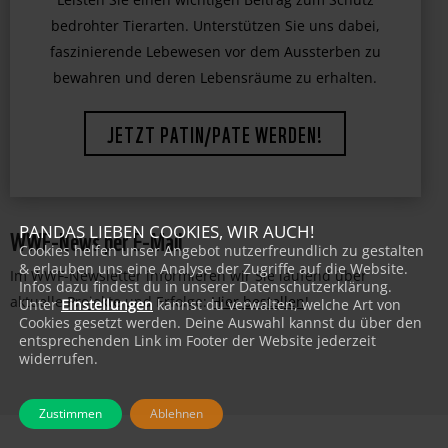
Leisten Sie einen wichtigen Beitrag zum Schutz
bedrohter Tierarten. Unterstützen Sie uns dabei,
faszinierende Lebewesen vor dem Aussterben zu
bewahren und deren Lebensräume zu erhalten.
JETZT PATIN/PATE WERDEN!
WWF-News per E-Mail
PANDAS LIEBEN COOKIES, WIR AUCH!
Cookies helfen unser Angebot nutzerfreundlich zu gestalten
& erlauben uns eine Analyse der Zugriffe auf die Website.
Im WWF-Newsletter informieren wir Sie laufend über
Infos dazu findest du in unserer Datenschutzerklärung.
aktuelle Projekte und Erfolge:
Hier bestellen
!
Unter
Einstellungen
kannst du verwalten, welche Art von
Cookies gesetzt werden. Deine Auswahl kannst du über den
entsprechenden Link im Footer der Website jederzeit
widerrufen.
Zustimmen
Ablehnen