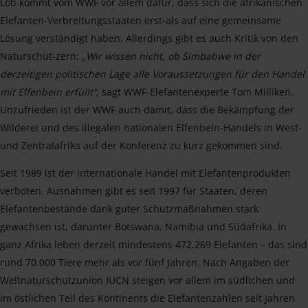
Lob kommt vom WWF vor allem dafür, dass sich die afrikanischen
Elefanten-Verbreitungsstaaten erst-als auf eine gemeinsame
Lösung verständigt haben. Allerdings gibt es auch Kritik von den
Naturschüt-zern:
„Wir wissen nicht, ob Simbabwe in der
derzeitigen politischen Lage alle Voraussetzungen für den Handel
mit Elfenbein erfüllt“,
sagt WWF-Elefantenexperte Tom Milliken.
Unzufrieden ist der WWF auch damit, dass die Bekämpfung der
Wilderei und des illegalen nationalen Elfenbein-Handels in West-
und Zentralafrika auf der Konferenz zu kurz gekommen sind.
Seit 1989 ist der internationale Handel mit Elefantenprodukten
verboten. Ausnahmen gibt es seit 1997 für Staaten, deren
Elefantenbestände dank guter Schutzmaßnahmen stark
gewachsen ist, darunter Botswana, Namibia und Südafrika. In
ganz Afrika leben derzeit mindestens 472.269 Elefanten – das sind
rund 70.000 Tiere mehr als vor fünf Jahren. Nach Angaben der
Weltnaturschutzunion IUCN steigen vor allem im südlichen und
im östlichen Teil des Kontinents die Elefantenzahlen seit Jahren