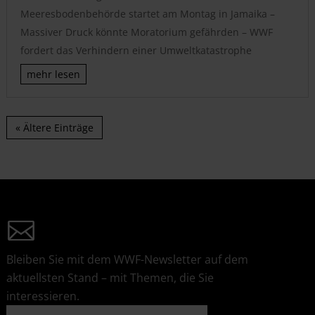
Meeresbodenbehörde startet am Montag in Jamaika –
Massiver Druck könnte Moratorium gefährden – WWF
fordert das Verhindern einer Umweltkatastrophe
mehr lesen
« Ältere Einträge
Bleiben Sie mit dem WWF-Newsletter auf dem
aktuellsten Stand – mit Themen, die Sie
interessieren.