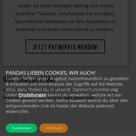
jetzt Ihre Hilfe!
Leisten Sie einen wichtigen Beitrag zum Schutz
bedrohter Tierarten. Unterstützen Sie uns dabei,
faszinierende Lebewesen vor dem Aussterben zu
bewahren und deren Lebensräume zu erhalten.
JETZT PATIN/PATE WERDEN!
PANDAS LIEBEN COOKIES, WIR AUCH!
WWF-News per E-Mail
Cookies helfen unser Angebot nutzerfreundlich zu gestalten
& erlauben uns eine Analyse der Zugriffe auf die Website.
Im WWF-Newsletter informieren wir Sie laufend über
Infos dazu findest du in unserer Datenschutzerklärung.
Unter
Einstellungen
kannst du verwalten, welche Art von
aktuelle Projekte und Erfolge:
Hier bestellen
!
Cookies gesetzt werden. Deine Auswahl kannst du über den
entsprechenden Link im Footer der Website jederzeit
widerrufen.
Zustimmen
Ablehnen