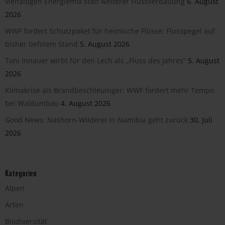
vielfältigen Energiemix statt weiterer Flussverbauung
6. August
2026
WWF fordert Schutzpaket für heimische Flüsse: Flusspegel auf
bisher tiefstem Stand
5. August 2026
Toni Innauer wirbt für den Lech als „Fluss des Jahres“
5. August
2026
Klimakrise als Brandbeschleuniger: WWF fordert mehr Tempo
bei Waldumbau
4. August 2026
Good News: Nashorn-Wilderei in Namibia geht zurück
30. Juli
2026
Kategorien
Alpen
Arten
Biodiversität