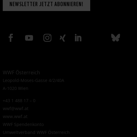
NEWSLETTER JETZT ABONNIEREN!
WWF Österreich
Leopold-Moses-Gasse 4/2/40A
A-1020 Wien
+43 1 488 17 – 0
wwf@wwf.at
www.wwf.at
WWF Spendenkonto
Umweltverband WWF Österreich