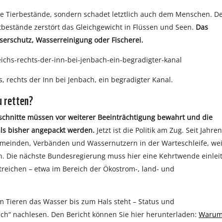
ie Tierbestände, sondern schadet letztlich auch dem Menschen. D
estände zerstört das Gleichgewicht in Flüssen und Seen.
Das
erschutz, Wasserreinigung oder Fischerei.
s, rechts der Inn bei Jenbach, ein begradigter Kanal.
u retten?
schnitte müssen vor weiterer Beeinträchtigung bewahrt und die
ls bisher angepackt werden.
Jetzt ist die Politik am Zug. Seit Jahren
meinden, Verbänden und Wassernutzern in der Warteschleife, wei
. Die nächste Bundesregierung muss hier eine Kehrtwende einlei
reichen – etwa im Bereich der Ökostrom-, land- und
m Tieren das Wasser bis zum Hals steht – Status und
ich“ nachlesen. Den Bericht können Sie hier herunterladen:
Waru