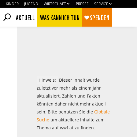
KINDER
JUGEND
WIRTSCHAFT
PRESSE
SERVICE
AKTUELL
WAS KANN ICH TUN
SPENDEN
Hinweis:
Dieser Inhalt wurde
zuletzt vor mehr als einem Jahr
aktualisiert. Zahlen und Fakten
könnten daher nicht mehr aktuell
sein. Bitte benutzen Sie die
Globale
Zustimmen
Ablehnen
Suche
um aktuellere Inhalte zum
Thema auf wwf.at zu finden.