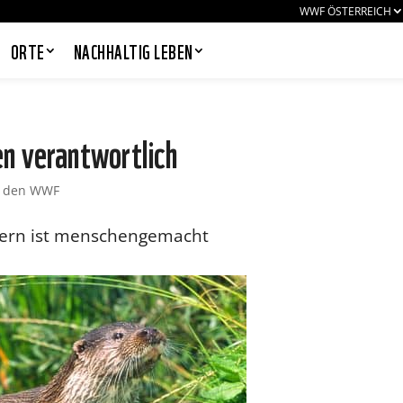
WWF ÖSTERREICH
ORTE
NACHHALTIG LEBEN
en verantwortlich
 den WWF
PANDAS LIEBEN COOKIES, WIR
AUCH!
Cookies helfen unser Angebot
sern ist menschengemacht
nutzerfreundlich zu gestalten & erlauben
uns eine Analyse der Zugriffe auf die
Website. Infos dazu findest du in unserer
Datenschutzerklärung. Unter
Einstellungen
kannst du verwalten,
welche Art von Cookies gesetzt werden.
Deine Auswahl kannst du über den
entsprechenden Link im Footer der
Website jederzeit widerrufen.