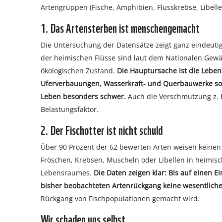
Artengruppen (Fische, Amphibien, Flusskrebse, Libell
1. Das Artensterben ist menschengemacht
Die Untersuchung der Datensätze zeigt ganz eindeutig
der heimischen Flüsse sind laut dem Nationalen Gew
ökologischen Zustand.
Die Hauptursache ist die Leb
Uferverbauungen, Wasserkraft- und Querbauwerke sow
Leben besonders schwer.
Auch die Verschmutzung z. B.
Belastungsfaktor.
2. Der Fischotter ist nicht schuld
Über 90 Prozent der 62 bewerten Arten weisen keinen
Fröschen, Krebsen, Muscheln oder Libellen in heimis
Lebensraumes.
Die Daten zeigen klar: Bis auf einen Ei
bisher beobachteten Artenrückgang keine wesentliche 
Rückgang von Fischpopulationen gemacht wird.
Wir schaden uns selbst