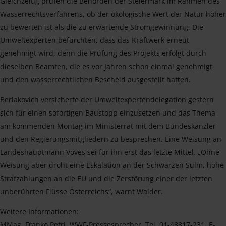
Gleichzeitig prüfen die Behörden der Steiermark im Rahmen des
Wasserrechtsverfahrens, ob der ökologische Wert der Natur höher
zu bewerten ist als die zu erwartende Stromgewinnung. Die
Umweltexperten befürchten, dass das Kraftwerk erneut
genehmigt wird, denn die Prüfung des Projekts erfolgt durch
dieselben Beamten, die es vor Jahren schon einmal genehmigt
und den wasserrechtlichen Bescheid ausgestellt hatten.
Berlakovich versicherte der Umweltexpertendelegation gestern
sich für einen sofortigen Baustopp einzusetzen und das Thema
am kommenden Montag im Ministerrat mit dem Bundeskanzler
und den Regierungsmitgliedern zu besprechen. Eine Weisung an
Landeshauptmann Voves sei für ihn erst das letzte Mittel. „Ohne
Weisung aber droht eine Eskalation an der Schwarzen Sulm, hohe
Strafzahlungen an die EU und die Zerstörung einer der letzten
unberührten Flüsse Österreichs“, warnt Walder.
Weitere Informationen:
MMag. Franko Petri, WWF-Pressesprecher, Tel. 01-48817-231, E-