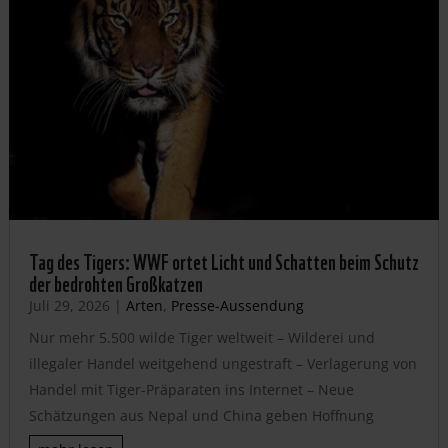
Tag des Tigers: WWF ortet Licht und Schatten beim Schutz
der bedrohten Großkatzen
Juli 29, 2026
|
Arten
,
Presse-Aussendung
Nur mehr 5.500 wilde Tiger weltweit – Wilderei und
illegaler Handel weitgehend ungestraft – Verlagerung von
Handel mit Tiger-Präparaten ins Internet – Neue
Schätzungen aus Nepal und China geben Hoffnung