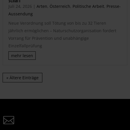
Juli 24, 2026
|
Arten
,
Österreich
,
Politische Arbeit
,
Presse-
Aussendung
Neue Verordnung soll Tötung von bis zu 32 Tieren
jährlich ermöglichen – Naturschutzorganisation fordert
Vorrang für Prävention und unabhängige
Einzelfallprüfung
mehr lesen
« Ältere Einträge