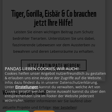
Tiger, Gorilla, Eisbär & Co brauchen
jetzt Ihre Hilfe!
Leisten Sie einen wichtigen Beitrag zum Schutz
bedrohter Tierarten. Unterstützen Sie uns dabei,
faszinierende Lebewesen vor dem Aussterben zu
bewahren und deren Lebensräume zu erhalten.
PANDAS LIEBEN COOKIES, WIR AUCH!
JETZT PATIN/PATE WERDEN!
Cookies helfen unser Angebot nutzerfreundlich zu gestalten
& erlauben uns eine Analyse der Zugriffe auf die Website.
Infos dazu findest du in unserer Datenschutzerklärung.
Unter
Einstellungen
kannst du verwalten, welche Art von
WWF-News per E-Mail
Cookies gesetzt werden. Deine Auswahl kannst du über den
entsprechenden Link im Footer der Website jederzeit
widerrufen.
Im WWF-Newsletter informieren wir Sie laufend über
aktuelle Projekte und Erfolge:
Hier bestellen
!