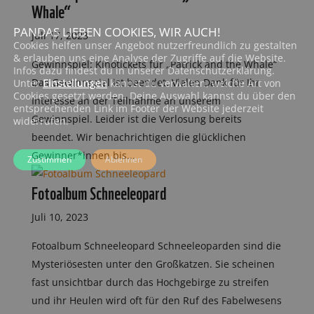
Whale“
PANDAS LIEBEN COOKIES, WIR AUCH!
Juli 17, 2023
Cookies helfen unser Angebot nutzerfreundlich zu gestalten
& erlauben uns eine Analyse der Zugriffe auf die Website.
Gewinnspiel: Kinotickets für „Patrick and the Whale“
Infos dazu findest du in unserer Datenschutzerklärung.
Das Gewinnspiel ist beendet. Vielen Dank für Ihr
Unter
Einstellungen
kannst du verwalten, welche Art von
Cookies gesetzt werden. Deine Auswahl kannst du über den
Interesse an der Teilnahme an unserem
entsprechenden Link im Footer der Website jederzeit
Gewinnspiel. Leider ist die Verlosung bereits
widerrufen.
beendet. Wir benachrichtigen die glücklichen
Gewinner*innen bis...
Zustimmen
Ablehnen
Fotoalbum Schneeleopard
Juli 10, 2023
Fotoalbum Schneeleopard Schneeleoparden sind die
Mysteriösesten unter den Großkatzen. Sie scheinen
fast unsichtbar durch das Hochgebirge zu streifen
und ihr Heulen wird oft für den Ruf des Fabelwesens