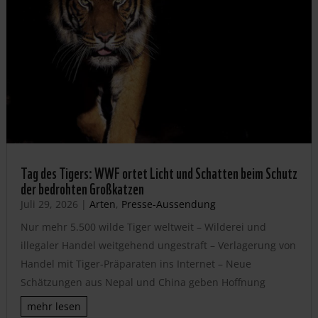
Tag des Tigers: WWF ortet Licht und Schatten beim Schutz
der bedrohten Großkatzen
Juli 29, 2026
|
Arten
,
Presse-Aussendung
Nur mehr 5.500 wilde Tiger weltweit – Wilderei und
illegaler Handel weitgehend ungestraft – Verlagerung von
Handel mit Tiger-Präparaten ins Internet – Neue
Schätzungen aus Nepal und China geben Hoffnung
mehr lesen