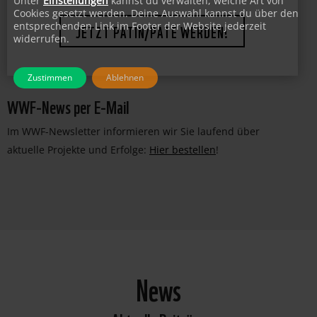
Unter
Einstellungen
kannst du verwalten, welche Art von
Cookies gesetzt werden. Deine Auswahl kannst du über den
bewahren und deren Lebensräume zu erhalten.
entsprechenden Link im Footer der Website jederzeit
widerrufen.
JETZT PATIN/PATE WERDEN!
Zustimmen
Ablehnen
WWF-News per E-Mail
Im WWF-Newsletter informieren wir Sie laufend über
aktuelle Projekte und Erfolge:
Hier bestellen
!
News