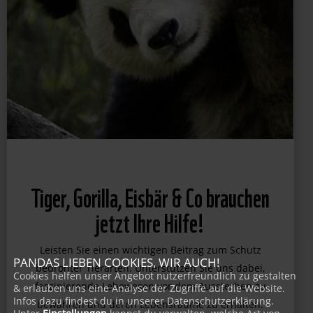
Tiger, Gorilla, Eisbär & Co brauchen
jetzt Ihre Hilfe!
PANDAS LIEBEN COOKIES, WIR AUCH!
Leisten Sie einen wichtigen Beitrag zum Schutz
Cookies helfen unser Angebot nutzerfreundlich zu gestalten
& erlauben uns eine Analyse der Zugriffe auf die Website.
bedrohter Tierarten. Unterstützen Sie uns dabei,
Infos dazu findest du in unserer Datenschutzerklärung.
faszinierende Lebewesen vor dem Aussterben zu