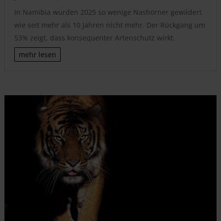
In Namibia wurden 2025 so wenige Nashörner gewildert
wie seit mehr als 10 Jahren nicht mehr. Der Rückgang um
53% zeigt, dass konsequenter Artenschutz wirkt.
mehr lesen