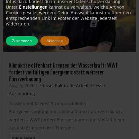
Infos dazu findest du in unserer Datenschutzerklärung.
Unter
Einstellungen
kannst du verwalten, welche Art von
Cookies gesetzt werden. Deine Auswahl kannst du über den
entsprechenden Link im Footer der Website jederzeit
widerrufen.
Zustimmen
Ablehnen
Klimakrise offenbart Grenzen der Wasserkraft: WWF
fordert vielfältigen Energiemix statt weiterer
Flussverbauung
Aug. 6, 2026
|
Flüsse
,
Politische Arbeit
,
Presse-
Aussendung
Trockenheit bremst Stromproduktion –
Energieversorgung muss klimafit und naturverträglich
werden – WWF fordert Energiesparen und Vielfalt beim
Ausbau Erneuerbarer Energien
mehr lesen