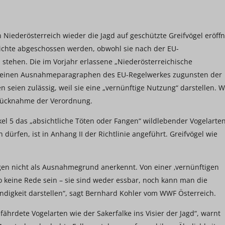
n Niederösterreich wieder die Jagd auf geschützte Greifvögel eröffn
ichte abgeschossen werden, obwohl sie nach der EU-
z stehen. Die im Vorjahr erlassene „Niederösterreichische
ie einen Ausnahmeparagraphen des EU-Regelwerkes zugunsten der
en seien zulässig, weil sie eine „vernünftige Nutzung“ darstellen. 
e Rücknahme der Verordnung.
ikel 5 das „absichtliche Töten oder Fangen“ wildlebender Vogelarten
rfen, ist in Anhang II der Richtlinie angeführt. Greifvögel wie
nügen nicht als Ausnahmegrund anerkennt. Von einer ‚vernünftigen
keine Rede sein – sie sind weder essbar, noch kann man die
ndigkeit darstellen“, sagt Bernhard Kohler vom WWF Österreich.
hrdete Vogelarten wie der Sakerfalke ins Visier der Jagd“, warnt