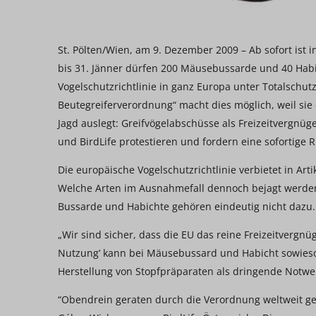
St. Pölten/Wien, am 9. Dezember 2009 – Ab sofort ist i
bis 31. Jänner dürfen 200 Mäusebussarde und 40 Hab
Vogelschutzrichtlinie in ganz Europa unter Totalschut
Beutegreiferverordnung“ macht dies möglich, weil s
Jagd auslegt: Greifvögelabschüsse als Freizeitvergnüg
und BirdLife protestieren und fordern eine sofortig
Die europäische Vogelschutzrichtlinie verbietet in Art
Welche Arten im Ausnahmefall dennoch bejagt werden dü
Bussarde und Habichte gehören eindeutig nicht dazu.
„Wir sind sicher, dass die EU das reine Freizeitverg
Nutzung’ kann bei Mäusebussard und Habicht sowieso 
Herstellung von Stopfpräparaten als dringende Notwe
“Obendrein geraten durch die Verordnung weltweit gefä