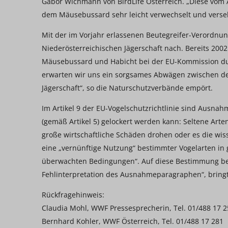
Gábor Wichmann von BirdLife Österreich. „Diese vom 
dem Mäusebussard sehr leicht verwechselt und verse
Mit der im Vorjahr erlassenen Beutegreifer-Verordnu
Niederösterreichischen Jägerschaft nach. Bereits 20
Mäusebussard und Habicht bei der EU-Kommission du
erwarten wir uns ein sorgsames Abwägen zwischen den
Jägerschaft“, so die Naturschutzverbände empört.
Im Artikel 9 der EU-Vogelschutzrichtlinie sind Ausnah
(gemäß Artikel 5) gelockert werden kann: Seltene Art
große wirtschaftliche Schäden drohen oder es die wis
eine „vernünftige Nutzung“ bestimmter Vogelarten in 
überwachten Bedingungen“. Auf diese Bestimmung beru
Fehlinterpretation des Ausnahmeparagraphen“, bring
Rückfragehinweis:
Claudia Mohl, WWF Pressesprecherin, Tel. 01/488 17 2
Bernhard Kohler, WWF Österreich, Tel. 01/488 17 281