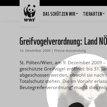
DAS SCHÜTZEN WIR
TIERARTEN
Greifvogelverordnung: Land NÖ 
10. Dezember 2009
|
Presse-Aussendung
St. Pölten/Wien, am 9. Dezember 2009 – A
geschützte Greifvögel eröffnet: bis 31.
abgeschossen werden, obwohl sie nach de
Totalschutz stehen. Die im Vorjahr erlas
Beutegreiferverordnung“ macht dies mög