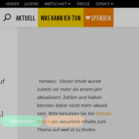
KINDER
JUGEND
WIRTSCHAFT
PRESSE
SERVICE
AKTUELL
WAS KANN ICH TUN
SPENDEN
uf
Hinweis:
Dieser Inhalt wurde
zuletzt vor mehr als einem Jahr
aktualisiert. Zahlen und Fakten
könnten daher nicht mehr aktuell
…]
sein. Bitte benutzen Sie die
Globale
Zustimmen
Ablehnen
Suche
um aktuellere Inhalte zum
Thema auf wwf.at zu finden.