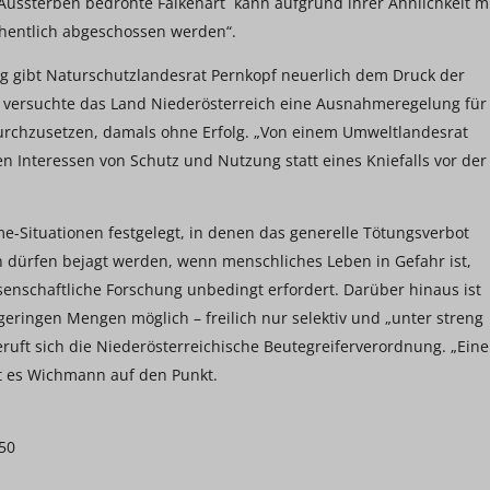
Aussterben bedrohte Falkenart kann aufgrund ihrer Ähnlichkeit m
hentlich abgeschossen werden“.
ng gibt Naturschutzlandesrat Pernkopf neuerlich dem Druck der
02 versuchte das Land Niederösterreich eine Ausnahmeregelung für
rchzusetzen, damals ohne Erfolg. „Von einem Umweltlandesrat
 Interessen von Schutz und Nutzung statt eines Kniefalls vor der
me-Situationen festgelegt, in denen das generelle Tötungsverbot
en dürfen bejagt werden, wenn menschliches Leben in Gefahr ist,
senschaftliche Forschung unbedingt erfordert. Darüber hinaus ist
geringen Mengen möglich – freilich nur selektiv und „unter streng
ft sich die Niederösterreichische Beutegreiferverordnung. „Eine
t es Wichmann auf den Punkt.
50