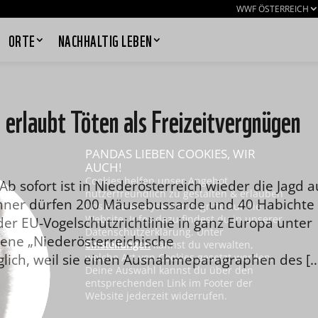
WWF ÖSTERREICH
ORTE
NACHHALTIG LEBEN
erlaubt Töten als Freizeitvergnügen
PANDAS LIEBEN COOKIES, WIR
AUCH!
Cookies helfen unser Angebot
b sofort ist in Niederösterreich wieder die Jagd a
nutzerfreundlich zu gestalten & erlauben
 Jänner dürfen 200 Mäusebussarde und 40 Habichte
uns eine Analyse der Zugriffe auf die
Website. Infos dazu findest du in unserer
r EU-Vogelschutzrichtlinie in ganz Europa unter
Datenschutzerklärung. Unter
sene „Niederösterreichische
Einstellungen
kannst du verwalten,
lich, weil sie einen Ausnahmeparagraphen des [
welche Art von Cookies gesetzt werden.
Deine Auswahl kannst du über den
entsprechenden Link im Footer der
Website jederzeit widerrufen.