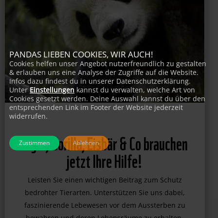
PANDAS LIEBEN COOKIES, WIR AUCH!
Cookies helfen unser Angebot nutzerfreundlich zu gestalten
& erlauben uns eine Analyse der Zugriffe auf die Website.
Infos dazu findest du in unserer Datenschutzerklärung.
Unter
Einstellungen
kannst du verwalten, welche Art von
Cookies gesetzt werden. Deine Auswahl kannst du über den
entsprechenden Link im Footer der Website jederzeit
widerrufen.
Zustimmen
Ablehnen
Tiger, Gorilla, Eisbär & Co brauchen
jetzt Ihre Hilfe!
Leisten Sie einen wichtigen Beitrag zum Schutz
bedrohter Tierarten. Unterstützen Sie uns dabei,
faszinierende Lebewesen vor dem Aussterben zu