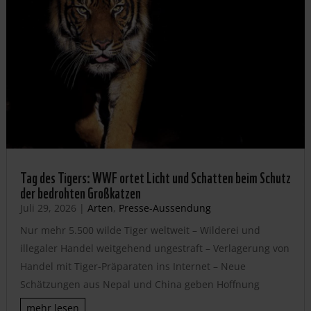
Tag des Tigers: WWF ortet Licht und Schatten beim Schutz
der bedrohten Großkatzen
Juli 29, 2026
|
Arten
,
Presse-Aussendung
Nur mehr 5.500 wilde Tiger weltweit – Wilderei und
illegaler Handel weitgehend ungestraft – Verlagerung von
Handel mit Tiger-Präparaten ins Internet – Neue
Schätzungen aus Nepal und China geben Hoffnung
mehr lesen