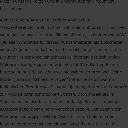
Platz in unseren Herzen und in unseren Köpfen!” resümiert
Krassnitzer.
Keine Problem-Bären ohne Problem-Menschen
“Felix Mitterer zeichnet in seiner Satire ein humoristisch-positives,
wenngleich etwas verklärtes Bild von Bruno”, so Walder vom WWF.
“Bei aller Sympathie für diesen Ausnahmebären als ‘Botschafter’
seiner Artgenossen, darf man jedoch nicht vergessen, dass der
Braunbär in der Regel ein scheues Wildtier ist, das sich in den
Wäldern zurückgezogen am wohlsten fühlt”, erklärt er. Bruno
hatte seine natürliche Scheu vor Menschen verloren, weil seine
Mutter Jurka ihn “schlecht erzogen” hatte. Sie selbst war im
italienischen Trentino von Schaulustigen angefüttert und dadurch
zur Problembärin konditioniert worden. Doch anders als im
Spielfilm hat selbst der verhaltensauffällige Bruno sich niemals
aggressiv gegenüber einem Menschen gezeigt. Seit Beginn der
Wiederansiedlungsprojekte in Österreich und Italien in den
letzten Jahrzehnten ist kein einziger Angriff eines Bären auf