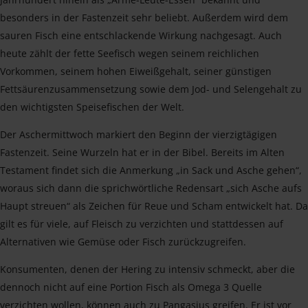
besonders in der Fastenzeit sehr beliebt. Außerdem wird dem
sauren Fisch eine entschlackende Wirkung nachgesagt. Auch
heute zählt der fette Seefisch wegen seinem reichlichen
Vorkommen, seinem hohen Eiweißgehalt, seiner günstigen
Fettsäurenzusammensetzung sowie dem Jod- und Selengehalt zu
den wichtigsten Speisefischen der Welt.
Der Aschermittwoch markiert den Beginn der vierzigtägigen
Fastenzeit. Seine Wurzeln hat er in der Bibel. Bereits im Alten
Testament findet sich die Anmerkung „in Sack und Asche gehen“,
woraus sich dann die sprichwörtliche Redensart „sich Asche aufs
Haupt streuen“ als Zeichen für Reue und Scham entwickelt hat. Da
gilt es für viele, auf Fleisch zu verzichten und stattdessen auf
Alternativen wie Gemüse oder Fisch zurückzugreifen.
Konsumenten, denen der Hering zu intensiv schmeckt, aber die
dennoch nicht auf eine Portion Fisch als Omega 3 Quelle
verzichten wollen, können auch zu Pangasius greifen. Er ist vor