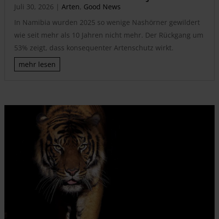
Juli 30, 2026
|
Arten
,
Good News
In Namibia wurden 2025 so wenige Nashörner gewildert
wie seit mehr als 10 Jahren nicht mehr. Der Rückgang um
53% zeigt, dass konsequenter Artenschutz wirkt.
mehr lesen