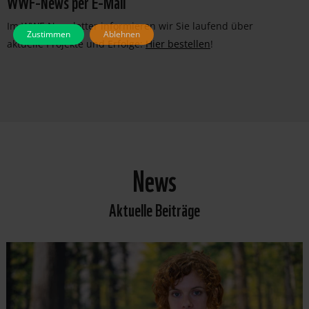
WWF-News per E-Mail
Im WWF-Newsletter informieren wir Sie laufend über
Zustimmen
Ablehnen
aktuelle Projekte und Erfolge:
Hier bestellen
!
News
Aktuelle Beiträge