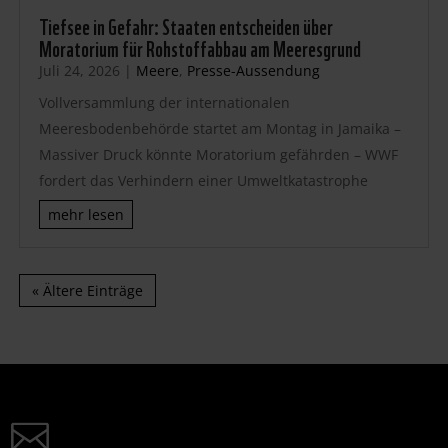
Tiefsee in Gefahr: Staaten entscheiden über
Moratorium für Rohstoffabbau am Meeresgrund
Juli 24, 2026
|
Meere
,
Presse-Aussendung
Vollversammlung der internationalen
Meeresbodenbehörde startet am Montag in Jamaika –
Massiver Druck könnte Moratorium gefährden – WWF
fordert das Verhindern einer Umweltkatastrophe
mehr lesen
« Ältere Einträge