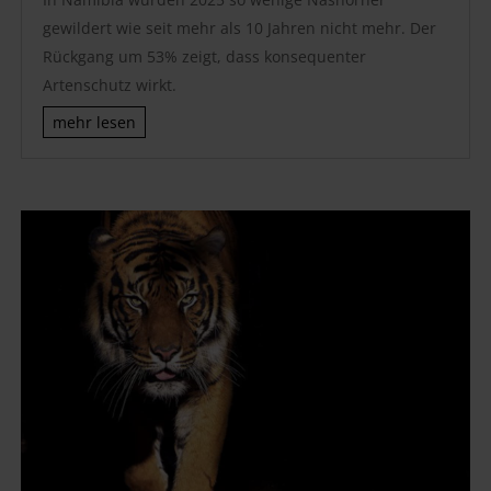
gewildert wie seit mehr als 10 Jahren nicht mehr. Der
Rückgang um 53% zeigt, dass konsequenter
Artenschutz wirkt.
mehr lesen