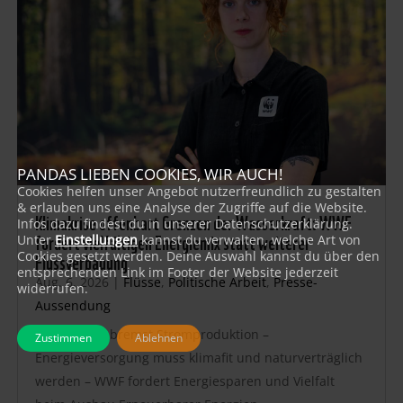
PANDAS LIEBEN COOKIES, WIR AUCH!
Cookies helfen unser Angebot nutzerfreundlich zu gestalten
& erlauben uns eine Analyse der Zugriffe auf die Website.
Klimakrise offenbart Grenzen der Wasserkraft: WWF
Infos dazu findest du in unserer Datenschutzerklärung.
fordert vielfältigen Energiemix statt weiterer
Unter
Einstellungen
kannst du verwalten, welche Art von
Flussverbauung
Cookies gesetzt werden. Deine Auswahl kannst du über den
entsprechenden Link im Footer der Website jederzeit
Aug. 6, 2026
|
Flüsse
,
Politische Arbeit
,
Presse-
widerrufen.
Aussendung
Trockenheit bremst Stromproduktion –
Zustimmen
Ablehnen
Energieversorgung muss klimafit und naturverträglich
werden – WWF fordert Energiesparen und Vielfalt