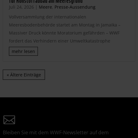
Juli 24, 2026
|
Meere
,
Presse-Aussendung
Vollversammlung der internationalen
Meeresbodenbehörde startet am Montag in Jamaika –
Massiver Druck könnte Moratorium gefährden – WWF
fordert das Verhindern einer Umweltkatastrophe
mehr lesen
« Ältere Einträge
Bleiben Sie mit dem WWF-Newsletter auf dem