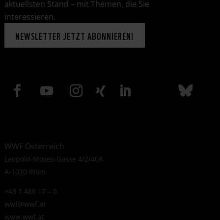
aktuellsten Stand – mit Themen, die Sie
interessieren.
NEWSLETTER JETZT ABONNIEREN!
WWF Österreich
Leopold-Moses-Gasse 4/2/40A
A-1020 Wien
+43 1 488 17 – 0
wwf@wwf.at
www.wwf.at