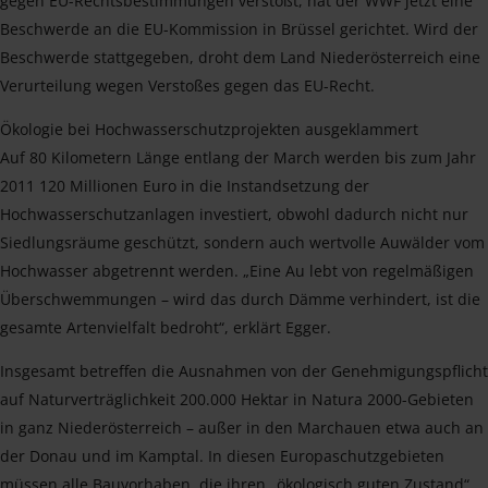
gegen EU-Rechtsbestimmungen verstößt, hat der WWF jetzt eine
Beschwerde an die EU-Kommission in Brüssel gerichtet. Wird der
Beschwerde stattgegeben, droht dem Land Niederösterreich eine
Verurteilung wegen Verstoßes gegen das EU-Recht.
Ökologie bei Hochwasserschutzprojekten ausgeklammert
Auf 80 Kilometern Länge entlang der March werden bis zum Jahr
2011 120 Millionen Euro in die Instandsetzung der
Hochwasserschutzanlagen investiert, obwohl dadurch nicht nur
Siedlungsräume geschützt, sondern auch wertvolle Auwälder vom
Hochwasser abgetrennt werden. „Eine Au lebt von regelmäßigen
Überschwemmungen – wird das durch Dämme verhindert, ist die
gesamte Artenvielfalt bedroht“, erklärt Egger.
Insgesamt betreffen die Ausnahmen von der Genehmigungspflicht
auf Naturverträglichkeit 200.000 Hektar in Natura 2000-Gebieten
in ganz Niederösterreich – außer in den Marchauen etwa auch an
der Donau und im Kamptal. In diesen Europaschutzgebieten
müssen alle Bauvorhaben, die ihren „ökologisch guten Zustand“