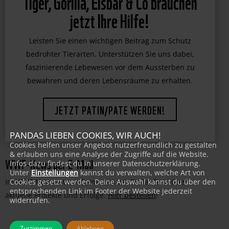
Tiger, Gorilla, Eisbär & Co brauchen
jetzt Ihre Hilfe!
Leisten Sie einen wichtigen Beitrag zum Schutz
bedrohter Tierarten. Unterstützen Sie uns dabei,
faszinierende Lebewesen vor dem Aussterben zu
bewahren und deren Lebensräume zu erhalten.
JETZT PATIN/PATE WERDEN!
PANDAS LIEBEN COOKIES, WIR AUCH!
Cookies helfen unser Angebot nutzerfreundlich zu gestalten
& erlauben uns eine Analyse der Zugriffe auf die Website.
WWF-News per E-Mail
Infos dazu findest du in unserer Datenschutzerklärung.
Unter
Einstellungen
kannst du verwalten, welche Art von
Cookies gesetzt werden. Deine Auswahl kannst du über den
Im WWF-Newsletter informieren wir Sie laufend über
entsprechenden Link im Footer der Website jederzeit
aktuelle Projekte und Erfolge:
Hier bestellen
!
widerrufen.
Zustimmen
Ablehnen