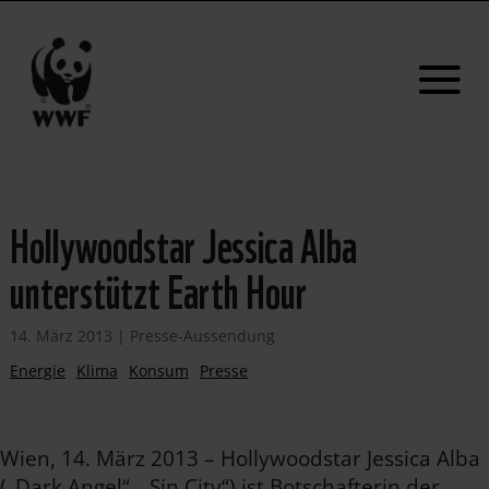
Hollywoodstar Jessica Alba
unterstützt Earth Hour
14. März 2013
|
Presse-Aussendung
Energie
Klima
Konsum
Presse
Wien, 14. März 2013 – Hollywoodstar Jessica Alba
(„Dark Angel“, „Sin City“) ist Botschafterin der