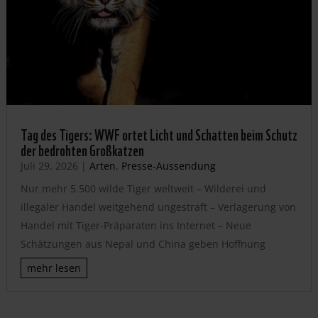
Tag des Tigers: WWF ortet Licht und Schatten beim Schutz
der bedrohten Großkatzen
Juli 29, 2026
|
Arten
,
Presse-Aussendung
Nur mehr 5.500 wilde Tiger weltweit – Wilderei und
illegaler Handel weitgehend ungestraft – Verlagerung von
Handel mit Tiger-Präparaten ins Internet – Neue
Schätzungen aus Nepal und China geben Hoffnung
mehr lesen