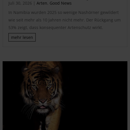
Juli 30, 2026
|
Arten
,
Good News
In Namibia wurden 2025 so wenige Nashörner gewildert
wie seit mehr als 10 Jahren nicht mehr. Der Rückgang um
53% zeigt, dass konsequenter Artenschutz wirkt.
mehr lesen