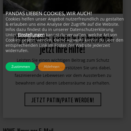
PANDAS LIEBEN COOKIES, WIR AUCH!
Cookies helfen unser Angebot nutzerfreundlich zu gestalten
& erlauben uns eine Analyse der Zugriffe auf die Website.
Infos dazu findest du in unserer Datenschutzerklärung.
Unter
Einstellungen
kannst du verwalten, welche Art von
Tiger, Gorilla, Eisbär & Co brauchen
Cookies gesetzt werden. Deine Auswahl kannst du über den
entsprechenden Link im Footer der Website jederzeit
jetzt Ihre Hilfe!
widerrufen.
Leisten Sie einen wichtigen Beitrag zum Schutz
Zustimmen
Ablehnen
bedrohter Tierarten. Unterstützen Sie uns dabei,
faszinierende Lebewesen vor dem Aussterben zu
bewahren und deren Lebensräume zu erhalten.
JETZT PATIN/PATE WERDEN!
WWF-News per E-Mail