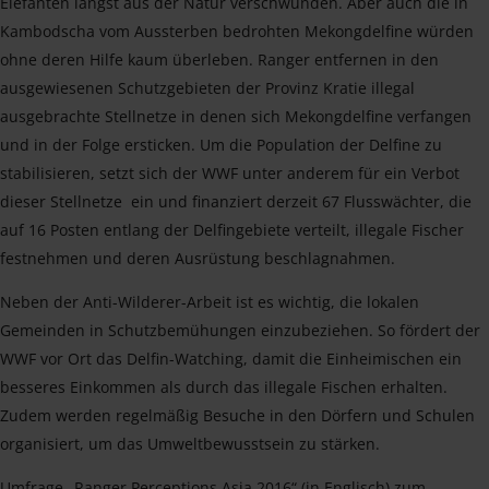
Elefanten längst aus der Natur verschwunden. Aber auch die in
Kambodscha vom Aussterben bedrohten Mekongdelfine würden
ohne deren Hilfe kaum überleben. Ranger entfernen in den
ausgewiesenen Schutzgebieten der Provinz Kratie illegal
ausgebrachte Stellnetze in denen sich Mekongdelfine verfangen
und in der Folge ersticken. Um die Population der Delfine zu
stabilisieren, setzt sich der WWF unter anderem für ein Verbot
dieser Stellnetze ein und finanziert derzeit 67 Flusswächter, die
auf 16 Posten entlang der Delfingebiete verteilt, illegale Fischer
festnehmen und deren Ausrüstung beschlagnahmen.
Neben der Anti-Wilderer-Arbeit ist es wichtig, die lokalen
Gemeinden in Schutzbemühungen einzubeziehen. So fördert der
WWF vor Ort das Delfin-Watching, damit die Einheimischen ein
besseres Einkommen als durch das illegale Fischen erhalten.
Zudem werden regelmäßig Besuche in den Dörfern und Schulen
organisiert, um das Umweltbewusstsein zu stärken.
Umfrage „Ranger Perceptions Asia 2016“ (in Englisch) zum