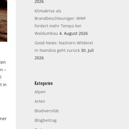
2026
Klimakrise als
Brandbeschleuniger: WWF
fordert mehr Tempo bei
Waldumbau
4. August 2026
Good News: Nashorn-Wilderei
in Namibia geht zurück
30. Juli
2026
ten
hn –
l
Kategorien
t in
Alpen
Arten
Biodiversität
hner
Blogbeitrag