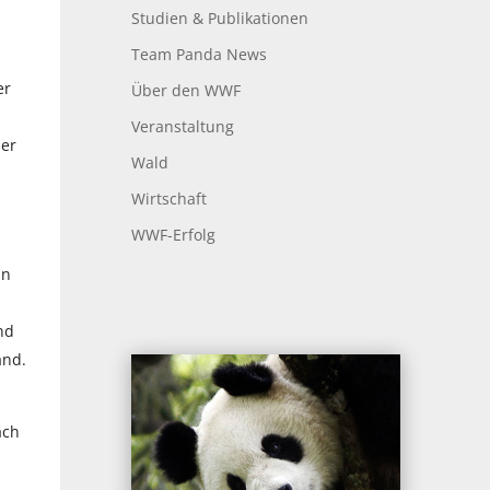
Studien & Publikationen
Team Panda News
er
Über den WWF
Veranstaltung
der
Wald
Wirtschaft
WWF-Erfolg
in
n
nd
and.
ach