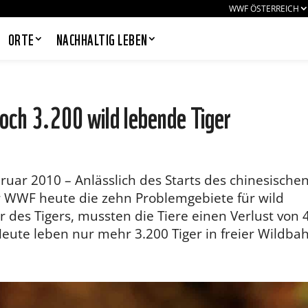
WWF ÖSTERREICH
ORTE
NACHHALTIG LEBEN
noch 3.200 wild lebende Tiger
PANDAS LIEBEN COOKIES, WIR
AUCH!
Cookies helfen unser Angebot
r 2010 – Anlässlich des Starts des chinesische
nutzerfreundlich zu gestalten & erlauben
r WWF heute die zehn Problemgebiete für wild
uns eine Analyse der Zugriffe auf die
Website. Infos dazu findest du in unserer
r des Tigers, mussten die Tiere einen Verlust von 
Datenschutzerklärung. Unter
eute leben nur mehr 3.200 Tiger in freier Wildba
Einstellungen
kannst du verwalten,
welche Art von Cookies gesetzt werden.
Deine Auswahl kannst du über den
entsprechenden Link im Footer der
Website jederzeit widerrufen.