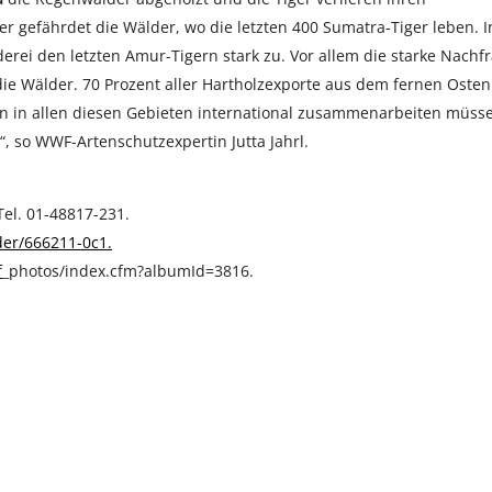
r gefährdet die Wälder, wo die letzten 400 Sumatra-Tiger leben. I
erei den letzten Amur-Tigern stark zu. Vor allem die starke Nachf
ie Wälder. 70 Prozent aller Hartholzexporte aus dem fernen Osten
n in allen diesen Gebieten international zusammenarbeiten müss
“, so WWF-Artenschutzexpertin Jutta Jahrl.
el. 01-48817-231.
der/666211-0c1.
f
_photos/index.cfm?albumId=3816.