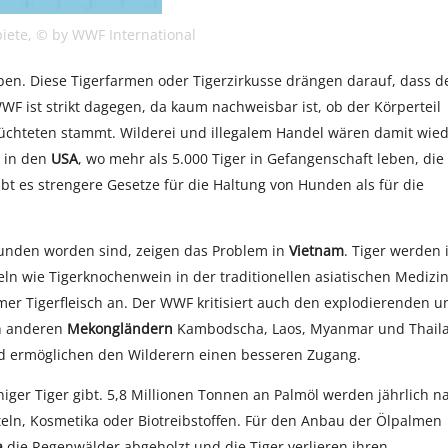
biete, © by WWF International
eben. Diese Tigerfarmen oder Tigerzirkusse drängen darauf, dass d
F ist strikt dagegen, da kaum nachweisbar ist, ob der Körperteil
üchteten stammt. Wilderei und illegalem Handel wären damit wie
h in den
USA
, wo mehr als 5.000 Tiger in Gefangenschaft leben, die
bt es strengere Gesetze für die Haltung von Hunden als für die
gefunden worden sind, zeigen das Problem in
Vietnam
. Tiger werden 
n wie Tigerknochenwein in der traditionellen asiatischen Medizi
r Tigerfleisch an. Der WWF kritisiert auch den explodierenden u
en anderen
Mekongländern
Kambodscha, Laos, Myanmar und Thail
d ermöglichen den Wilderern einen besseren Zugang.
niger Tiger gibt. 5,8 Millionen Tonnen an Palmöl werden jährlich n
teln, Kosmetika oder Biotreibstoffen. Für den Anbau der Ölpalmen
a
die Regenwälder abgeholzt und die Tiger verlieren ihren