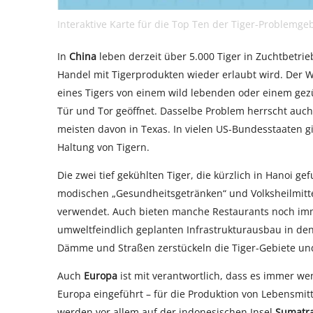
Interaktive Karte für die Top Ten der Tiger-Problemge
In
China
leben derzeit über 5.000 Tiger in Zuchtbetri
Handel mit Tigerprodukten wieder erlaubt wird. Der WW
eines Tigers von einem wild lebenden oder einem gez
Tür und Tor geöffnet. Dasselbe Problem herrscht auc
meisten davon in Texas. In vielen US-Bundesstaaten gi
Haltung von Tigern.
Die zwei tief gekühlten Tiger, die kürzlich in Hanoi 
modischen „Gesundheitsgetränken“ und Volksheilmittel
verwendet. Auch bieten manche Restaurants noch imme
umweltfeindlich geplanten Infrastrukturausbau in d
Dämme und Straßen zerstückeln die Tiger-Gebiete un
Auch
Europa
ist mit verantwortlich, dass es immer we
Europa eingeführt – für die Produktion von Lebensmit
werden vor allem auf der indonesischen Insel
Sumatr