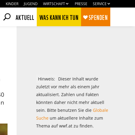
KINDER
JUGEND
WIRTSCHAFT
PRESSE
SERVICE
AKTUELL
WAS KANN ICH TUN
SPENDEN
n
Hinweis:
Dieser Inhalt wurde
zuletzt vor mehr als einem Jahr
40
aktualisiert. Zahlen und Fakten
hn
könnten daher nicht mehr aktuell
sein. Bitte benutzen Sie die
Globale
Zustimmen
Ablehnen
Suche
um aktuellere Inhalte zum
Thema auf wwf.at zu finden.